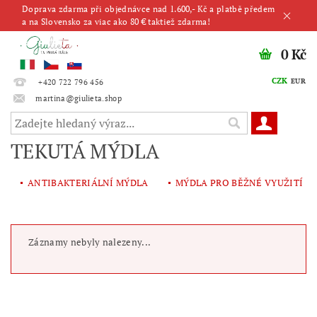
Doprava zdarma při objednávce nad 1.600,- Kč a platbě předem
a na Slovensko za viac ako 80 € taktiež zdarma!
0 Kč
CZK
EUR
+420 722 796 456
martina@giulieta.shop
TEKUTÁ MÝDLA
ANTIBAKTERIÁLNÍ MÝDLA
MÝDLA PRO BĚŽNÉ VYUŽITÍ
Záznamy nebyly nalezeny...