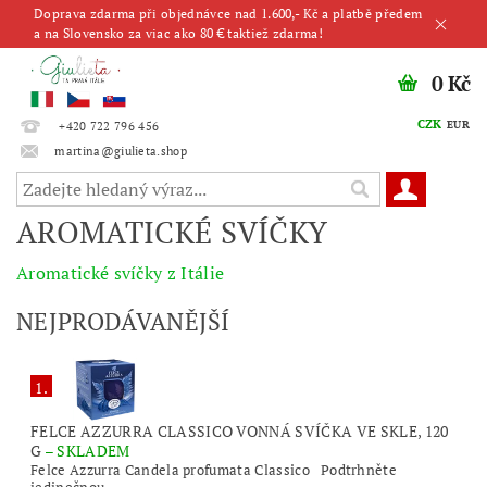
Doprava zdarma při objednávce nad 1.600,- Kč a platbě předem
a na Slovensko za viac ako 80 € taktiež zdarma!
0 Kč
CZK
EUR
+420 722 796 456
martina@giulieta.shop
AROMATICKÉ SVÍČKY
Aromatické svíčky z Itálie
NEJPRODÁVANĚJŠÍ
1.
FELCE AZZURRA CLASSICO VONNÁ SVÍČKA VE SKLE, 120
G
–
SKLADEM
Felce Azzurra Candela profumata Classico Podtrhněte