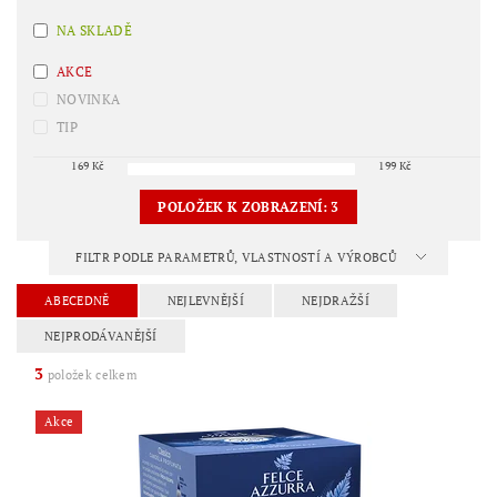
NA SKLADĚ
AKCE
NOVINKA
TIP
169
Kč
199
Kč
POLOŽEK K ZOBRAZENÍ:
3
FILTR PODLE PARAMETRŮ, VLASTNOSTÍ A VÝROBCŮ
ABECEDNĚ
NEJLEVNĚJŠÍ
NEJDRAŽŠÍ
NEJPRODÁVANĚJŠÍ
3
položek celkem
Akce