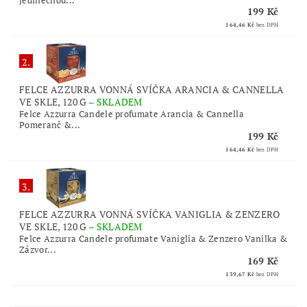
jedinečnou...
199 Kč
164,46 Kč
bez DPH
2.
FELCE AZZURRA VONNÁ SVÍČKA ARANCIA & CANNELLA
VE SKLE, 120 G
–
SKLADEM
Felce Azzurra Candele profumate Arancia & Cannella
Pomeranč &...
199 Kč
164,46 Kč
bez DPH
3.
FELCE AZZURRA VONNÁ SVÍČKA VANIGLIA & ZENZERO
VE SKLE, 120 G
–
SKLADEM
Felce Azzurra Candele profumate Vaniglia & Zenzero Vanilka &
Zázvor...
169 Kč
139,67 Kč
bez DPH