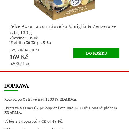
Felce Azzurra vonná svíčka Vaniglia & Zenzero ve
skle, 120 g
Původně:
199 Kč
Ušetříte
:
30 Kč (–15 %)
139,67 Kč bez DPH
169 Kč
169 Kč / 1 ks
DOPRAVA
Rozvoz po Ostravě nad 1200 Kč
ZDARMA
.
Doprava v rámci ČR při objednávce nad 1600 Kč a platbě předem
ZDARMA
.
Výběr z 5 dopravců v ČR od
69 Kč
.