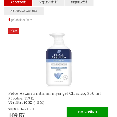
ABECEDNĚ
NEJLEVNĚJŠÍ
NEJDRAŽŠÍ
NEJPRODÁVANĚJŠÍ
4
položek celkem
Akce
Felce Azzurra intimní mycí gel Classico, 250 ml
Původně:
119 Kč
Ušetříte
:
10 Kč (–8 %)
90,08 Kč bez DPH
109 Kč