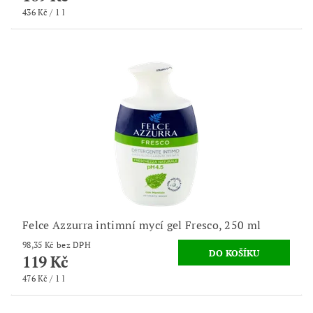
436 Kč / 1 l
Felce Azzurra intimní mycí gel Fresco, 250 ml
98,35 Kč bez DPH
119 Kč
476 Kč / 1 l