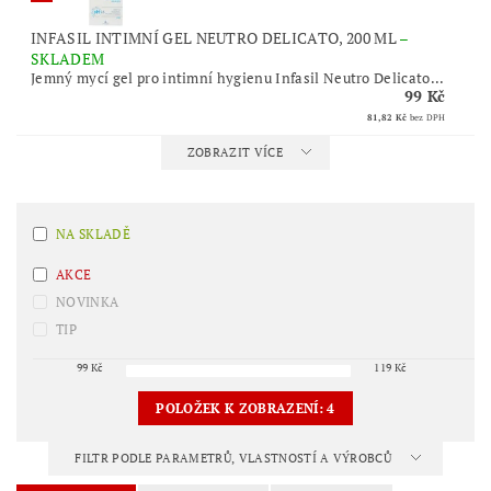
INFASIL INTIMNÍ GEL NEUTRO DELICATO, 200 ML
–
SKLADEM
Jemný mycí gel pro intimní hygienu Infasil Neutro Delicato...
99 Kč
81,82 Kč
bez DPH
ZOBRAZIT VÍCE
NA SKLADĚ
AKCE
NOVINKA
TIP
99
Kč
119
Kč
POLOŽEK K ZOBRAZENÍ:
4
FILTR PODLE PARAMETRŮ, VLASTNOSTÍ A VÝROBCŮ