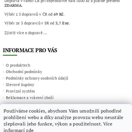
Doprava v rámci ČR při objednávce nad 1600 Kč a platbě předem
ZDARMA
.
Výběr z 5 dopravců v ČR od
69 Kč
.
Výběr ze 3 dopravců v SR od
3,7 Eur
.
Zjistit více o dopravě ...
INFORMACE PRO VÁS
O produktech
Obchodní podmínky
Podmínky ochrany osobních údajů
Slevové kupóny
Provizní systém
Reklamace a vrácení zboží
Používáme cookies, abychom Vám umožnili pohodlné
prohlížení webu a díky analýze provozu webu neustále
zlepšovali jeho funkce, výkon a použitelnost. Více
informací
zde