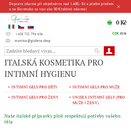
Doprava zdarma při objednávce nad 1.600,- Kč a platbě předem
a na Slovensko za viac ako 80 € taktiež zdarma!
0 Kč
CZK
EUR
+420 722 796 456
martina@giulieta.shop
ITALSKÁ KOSMETIKA PRO
INTIMNÍ HYGIENU
INTIMNÍ GELY PRO DĚTI
INTIMNÍ GELY PRO MUŽE
INTIMNÍ GELY PRO ŽENY
UNISEX INTIMNÍ GELY (PRO
MUŽE I ŽENY)
Naše italské přípravky plně respektují potřeby vašeho
těla