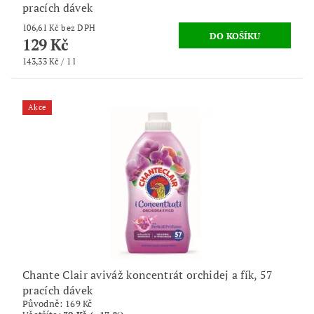
pracích dávek
106,61 Kč bez DPH
129 Kč
143,33 Kč / 1 l
Akce
Chante Clair aviváž koncentrát orchidej a fík, 57
pracích dávek
Původně:
169 Kč