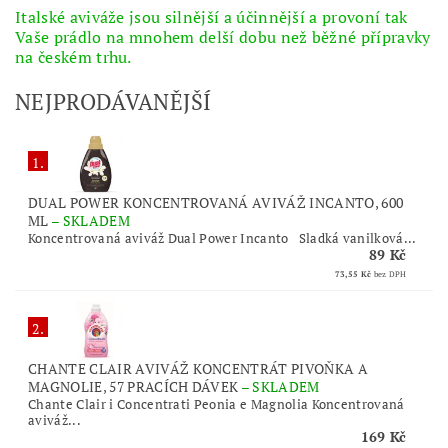
Italské aviváže jsou silnější a účinnější a provoní tak
Vaše prádlo na mnohem delší dobu než běžné přípravky
na českém trhu.
NEJPRODÁVANĚJŠÍ
1.
DUAL POWER KONCENTROVANÁ AVIVÁŽ INCANTO, 600
ML
–
SKLADEM
Koncentrovaná aviváž Dual Power Incanto Sladká vanilková...
89 Kč
73,55 Kč
bez DPH
2.
CHANTE CLAIR AVIVÁŽ KONCENTRÁT PIVOŇKA A
MAGNOLIE, 57 PRACÍCH DÁVEK
–
SKLADEM
Chante Clair i Concentrati Peonia e Magnolia Koncentrovaná
aviváž...
169 Kč