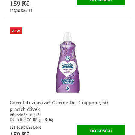
159 Kč
127,20 Kč / 1 l
Akce
Coccolatevi aviváž Glicine Del Giappone, 50
pracích dávek
Původně:
189 Kč
Ušetříte
:
30 Kč (–15 %)
131,40 Kč bez DPH
159 Kč