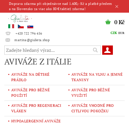
Doprava zdarma při objednávce nad 1.600,- Kč a platbě předem
a na Slovensko za viac ako 80 € taktiež zdarma!
0 Kč
CZK
EUR
+420 722 796 456
martina@giulieta.shop
AVIVÁŽE Z ITÁLIE
AVIVÁŽE NA DĚTSKÉ
AVIVÁŽE NA VLNU A JEMNÉ
PRÁDLO
TKANINY
AVIVÁŽE PRO BĚŽNÉ
AVIVÁŽE PRO BĚŽNÉ
POUŽITÍ
VYUŽITÍ
AVIVÁŽE PRO REGENERACI
AVIVÁŽE VHODNÉ PRO
VLÁKEN
CITLIVOU POKOŽKU
HYPOALERGENNÍ AVIVÁŽE