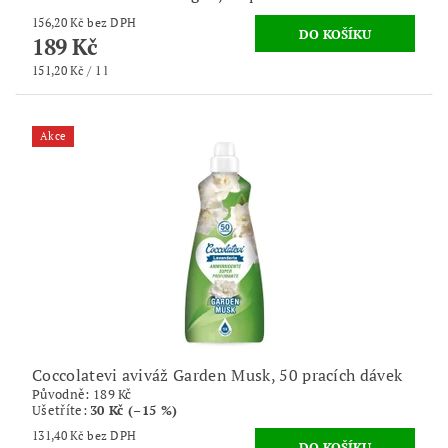
156,20 Kč bez DPH
189 Kč
151,20 Kč / 1 l
Akce
Coccolatevi aviváž Garden Musk, 50 pracích dávek
Původně:
189 Kč
Ušetříte
:
30 Kč (–15 %)
131,40 Kč bez DPH