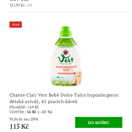
121,93 Kč / 1 l
Akce
Chante Clair Vert Bebè Dolce Talco hypoalergenní
dětská aviváž, 45 pracích dávek
Původně:
149 Kč
Ušetříte
:
34 Kč (–22 %)
95,04 Kč bez DPH
115 Kč