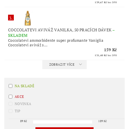
139,67 Kč
bez DPH
3.
COCCOLATEVI AVIVÁŽ VANILKA, 50 PRACÍCH DÁVEK
–
SKLADEM
Coccolatevi ammorbidente super profumante Vaniglia
Coccolatevi aviváž s...
159 Kč
131,40 Kč
bez DPH
ZOBRAZIT VÍCE
NA SKLADĚ
AKCE
NOVINKA
TIP
89
Kč
189
Kč