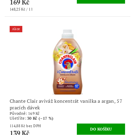
169 Kč
148,25 Kč / 1 l
Akce
Chante Clair aviváž koncentrát vanilka a argan, 57
pracích dávek
Původně:
169 Kč
Ušetříte
:
30 Kč (–17 %)
114,88 Kč bez DPH
139 Kč