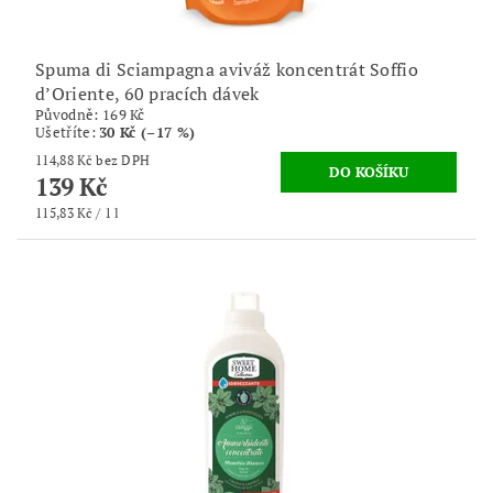
Spuma di Sciampagna aviváž koncentrát Soffio
d’Oriente, 60 pracích dávek
Původně:
169 Kč
Ušetříte
:
30 Kč (–17 %)
114,88 Kč bez DPH
139 Kč
115,83 Kč / 1 l