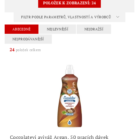
POLOŽEK K ZOBRAZENÍ:
24
FILTR PODLE PARAMETRŮ, VLASTNOSTÍ A VÝROBCŮ
ABECEDNĚ
NEJLEVNĚJŠÍ
NEJDRAŽŠÍ
NEJPRODÁVANĚJŠÍ
24
položek celkem
Coccolatevi aviváž Argan, 50 pracích dávek