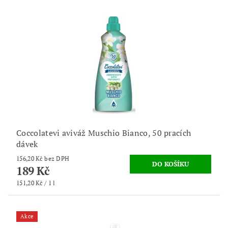
Coccolatevi aviváž Muschio Bianco, 50 pracích
dávek
156,20 Kč bez DPH
189 Kč
151,20 Kč / 1 l
Akce