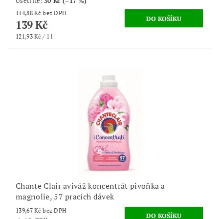
Ušetříte
:
30 Kč (–17 %)
114,88 Kč bez DPH
139 Kč
121,93 Kč / 1 l
Chante Clair aviváž koncentrát pivoňka a
magnolie, 57 pracích dávek
139,67 Kč bez DPH