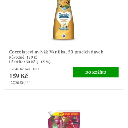
Coccolatevi aviváž Vanilka, 50 pracích dávek
Původně:
189 Kč
Ušetříte
:
30 Kč (–15 %)
131,40 Kč bez DPH
159 Kč
127,20 Kč / 1 l