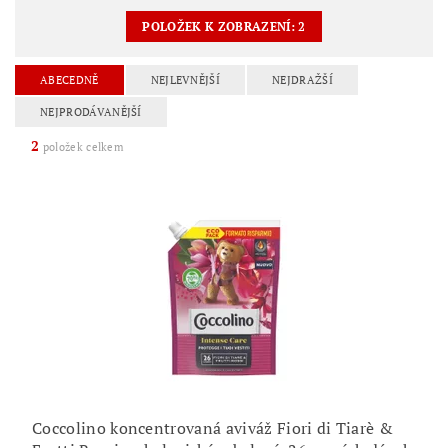
POLOŽEK K ZOBRAZENÍ:
2
ABECEDNĚ
NEJLEVNĚJŠÍ
NEJDRAŽŠÍ
NEJPRODÁVANĚJŠÍ
2
položek celkem
Coccolino koncentrovaná aviváž Fiori di Tiarè &