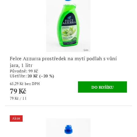
Felce Azzurra prostředek na mytí podlah s vůní
jara, 1 litr
Původně:
99 Kč
Ušetříte
:
20 Kč (–20 %)
65,29 Kč bez DPH
79 Kč
79 Kč / 1 l
Akce