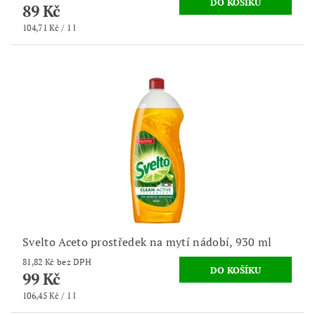
89 Kč
104,71 Kč / 1 l
Svelto Aceto prostředek na mytí nádobí, 930 ml
81,82 Kč bez DPH
99 Kč
106,45 Kč / 1 l