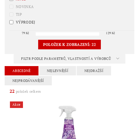
NOVINKA
TIP
VÝPRODEJ
79
Kč
129
Kč
POLOŽEK K ZOBRAZENÍ:
22
FILTR PODLE PARAMETRŮ, VLASTNOSTÍ A VÝROBCŮ
ABECEDNĚ
NEJLEVNĚJŠÍ
NEJDRAŽŠÍ
NEJPRODÁVANĚJŠÍ
22
položek celkem
Akce