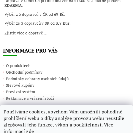
Doprava v rámci ČR při objednávce nad 1600 Kč a platbě předem
ZDARMA
.
Výběr z 5 dopravců v ČR od
69 Kč
.
Výběr ze 3 dopravců v SR od
3,7 Eur
.
Zjistit více o dopravě ...
INFORMACE PRO VÁS
O produktech
Obchodní podmínky
Podmínky ochrany osobních údajů
Slevové kupóny
Provizní systém
Reklamace a vrácení zboží
Používáme cookies, abychom Vám umožnili pohodlné
prohlížení webu a díky analýze provozu webu neustále
zlepšovali jeho funkce, výkon a použitelnost. Více
informací
zde