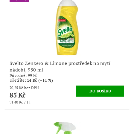
Svelto Zenzero & Limone prostředek na mytí
nádobí, 930 ml
Původně:
99 Kč
Ušetříte
:
14 Kč (–14 %)
70,25 Kč bez DPH
85 Kč
91,40 Kč / 1 l