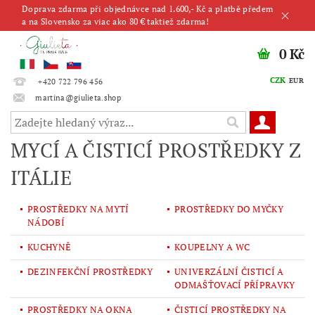
Doprava zdarma při objednávce nad 1.600,- Kč a platbě předem
a na Slovensko za viac ako 80 € taktiež zdarma!
0 Kč
CZK
EUR
+420 722 796 456
martina@giulieta.shop
MYCÍ A ČISTICÍ PROSTŘEDKY Z
ITÁLIE
PROSTŘEDKY NA MYTÍ
PROSTŘEDKY DO MYČKY
NÁDOBÍ
KUCHYNĚ
KOUPELNY A WC
DEZINFEKČNÍ PROSTŘEDKY
UNIVERZÁLNÍ ČISTICÍ A
ODMAŠŤOVACÍ PŘÍPRAVKY
PROSTŘEDKY NA OKNA
ČISTICÍ PROSTŘEDKY NA