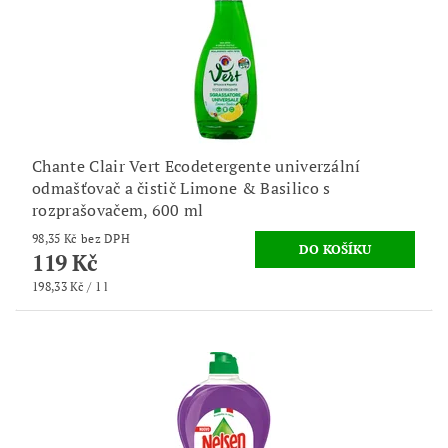
Chante Clair Vert Ecodetergente univerzální
odmašťovač a čistič Limone & Basilico s
rozprašovačem, 600 ml
98,35 Kč bez DPH
119 Kč
198,33 Kč / 1 l