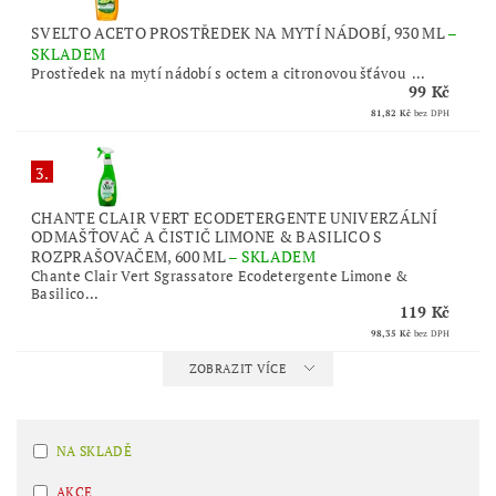
SVELTO ACETO PROSTŘEDEK NA MYTÍ NÁDOBÍ, 930 ML
–
SKLADEM
Prostředek na mytí nádobí s octem a citronovou šťávou ...
99 Kč
81,82 Kč
bez DPH
3.
CHANTE CLAIR VERT ECODETERGENTE UNIVERZÁLNÍ
ODMAŠŤOVAČ A ČISTIČ LIMONE & BASILICO S
ROZPRAŠOVAČEM, 600 ML
–
SKLADEM
Chante Clair Vert Sgrassatore Ecodetergente Limone &
Basilico...
119 Kč
98,35 Kč
bez DPH
ZOBRAZIT VÍCE
NA SKLADĚ
AKCE