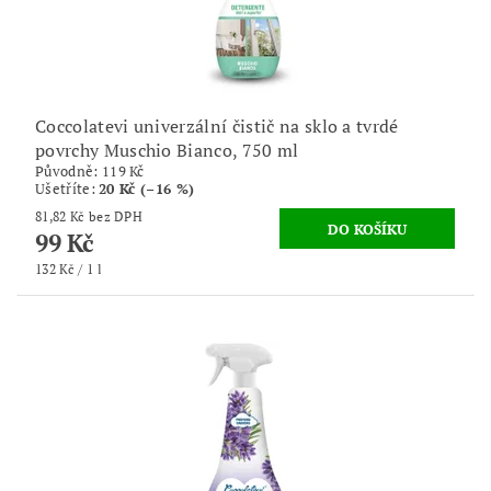
Coccolatevi univerzální čistič na sklo a tvrdé
povrchy Muschio Bianco, 750 ml
Původně:
119 Kč
Ušetříte
:
20 Kč (–16 %)
81,82 Kč bez DPH
99 Kč
132 Kč / 1 l