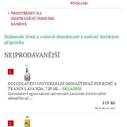
PODLAHU
PROSTŘEDKY NA
ODSTRANĚNÍ VODNÍHO
KAMENE
Dokonale čistá a voňavá domácnost s našimi italskými
přípravky
NEJPRODÁVANĚJŠÍ
1.
COCCOLATEVI UNIVERZÁLNÍ ODMAŠŤOVAČ POVRCHŮ A
TKANIN LAVANDA, 750 ML
–
SKLADEM
Coccolatevi sgrassatore universale Lavanda Univerzální
odmašťovač...
119 Kč
98,35 Kč
bez DPH
2.