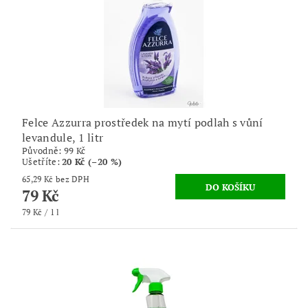
Felce Azzurra prostředek na mytí podlah s vůní
levandule, 1 litr
Původně:
99 Kč
Ušetříte
:
20 Kč (–20 %)
65,29 Kč bez DPH
79 Kč
79 Kč / 1 l