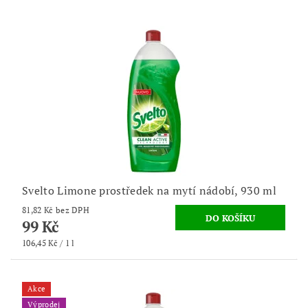
Svelto Limone prostředek na mytí nádobí, 930 ml
81,82 Kč bez DPH
99 Kč
106,45 Kč / 1 l
Akce
Výprodej