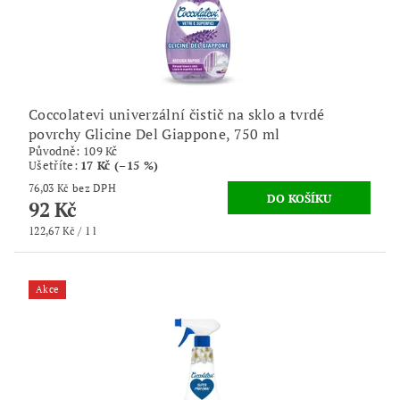
Coccolatevi univerzální čistič na sklo a tvrdé
povrchy Glicine Del Giappone, 750 ml
Původně:
109 Kč
Ušetříte
:
17 Kč (–15 %)
76,03 Kč bez DPH
92 Kč
122,67 Kč / 1 l
Akce