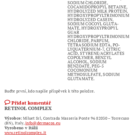
SODIUM CHLORIDE,
COCAMIDOPROPYL BETAINE,
HYDROLYZED MILK PROTEIN,
HYDROXYPROPYLTRIMONIUM
HYDROLYZED CASEIN,
SODIUM COCOYL GLUTA-
MATE, HYDROXYPROPYL
GUAR
HYDROXYPROPYLTRIMONIUM
CHLORIDE, PARFUM,
TETRASODIUM EDTA, PO-
LYQUATERNIUM-7, CITRIC
ACID, STYRENE/ACRYLATES
COPOLYMER, BENZYL
ALCOHOL, SODIUM
BENZOATE, PEG-5
COCOMONIUM
METHOSULFATE, SODIUM
GLUTAMATE.
Buďte první, kdo napíše příspěvek k této položce.
Přidat komentář
RETINOL COMPLEX
Výrobce:
Miluet Srl,
Contrada Masseria Ponte 96
82030 – Torrecuso
(BN), Italy,
info@dermacos.eu
Vyrobeno v Itálii
www.retinolcomplex.it