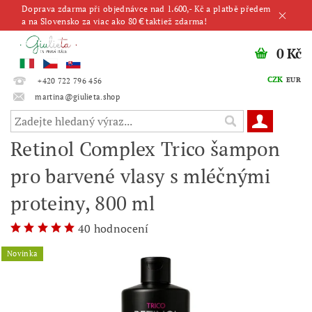
Doprava zdarma při objednávce nad 1.600,- Kč a platbě předem
a na Slovensko za viac ako 80 € taktiež zdarma!
0 Kč
CZK
EUR
+420 722 796 456
martina@giulieta.shop
Retinol Complex Trico šampon
pro barvené vlasy s mléčnými
proteiny, 800 ml
40 hodnocení
Novinka