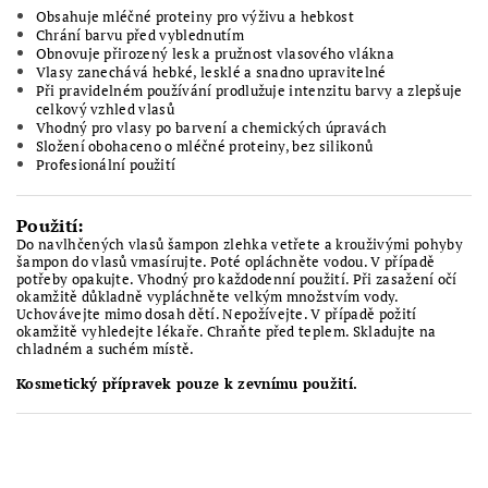
Obsahuje mléčné proteiny pro výživu a hebkost
Chrání barvu před vyblednutím
Obnovuje přirozený lesk a pružnost vlasového vlákna
Vlasy zanechává hebké, lesklé a snadno upravitelné
Při pravidelném používání prodlužuje intenzitu barvy a zlepšuje
celkový vzhled vlasů
Vhodný pro vlasy po barvení a chemických úpravách
Složení obohaceno o mléčné proteiny, bez silikonů
Profesionální použití
Použití:
Do navlhčených vlasů šampon zlehka vetřete a krouživými pohyby
šampon do vlasů vmasírujte. Poté opláchněte vodou. V případě
potřeby opakujte. Vhodný pro každodenní použití. Při zasažení očí
okamžitě důkladně vypláchněte velkým množstvím vody.
Uchovávejte mimo dosah dětí. Nepožívejte. V případě požití
okamžitě vyhledejte lékaře. Chraňte před teplem. Skladujte na
chladném a suchém místě.
Kosmetický přípravek pouze k zevnímu použití.