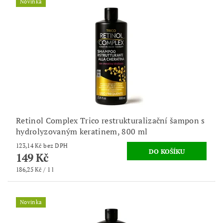
Novinka
Retinol Complex Trico restrukturalizační šampon s
hydrolyzovaným keratinem, 800 ml
123,14 Kč bez DPH
149 Kč
186,25 Kč / 1 l
Novinka