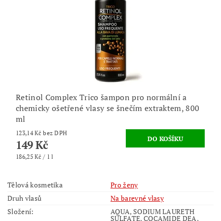
Retinol Complex Trico šampon pro normální a
chemicky ošetřené vlasy se šnečím extraktem, 800
ml
123,14 Kč bez DPH
149 Kč
186,25 Kč / 1 l
Tělová kosmetika
Pro ženy
Druh vlasů
Na barevné vlasy
Složení:
AQUA, SODIUM LAURETH
SULFATE, COCAMIDE DEA,