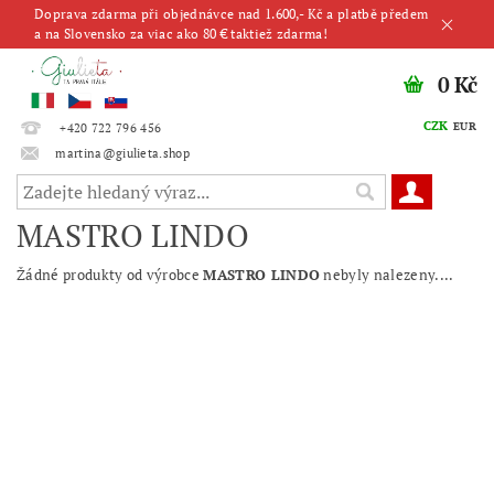
Doprava zdarma při objednávce nad 1.600,- Kč a platbě předem
a na Slovensko za viac ako 80 € taktiež zdarma!
0 Kč
CZK
EUR
+420 722 796 456
martina@giulieta.shop
MASTRO LINDO
Žádné produkty od výrobce
MASTRO LINDO
nebyly nalezeny....