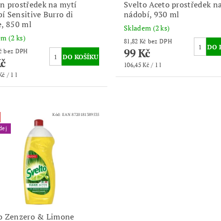
n prostředek na mytí
Svelto Aceto prostředek n
í Sensitive Burro di
nádobí, 930 ml
e, 850 ml
Skladem
(2 ks)
dem
(2 ks)
81,82 Kč bez DPH
99 Kč
73,55 Kč bez DPH
Kč
106,45 Kč / 1 l
č / 1 l
Kód:
EAN 8720181389535
dej
to Zenzero & Limone