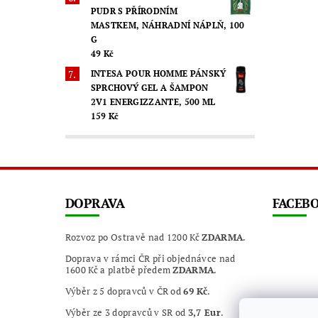
PUDR S PŘÍRODNÍM
MASTKEM, NÁHRADNÍ NÁPLŇ, 100
G
49 Kč
INTESA POUR HOMME PÁNSKÝ
SPRCHOVÝ GEL A ŠAMPON
2V1 ENERGIZZANTE, 500 ML
159 Kč
DOPRAVA
FACEB
Rozvoz po Ostravě nad 1200 Kč
ZDARMA
.
Doprava v rámci ČR při objednávce nad
1600 Kč a platbě předem
ZDARMA
.
Výběr z 5 dopravců v ČR od
69 Kč
.
Výběr ze 3 dopravců v SR od
3,7 Eur
.