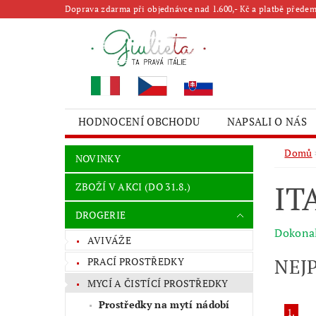
Doprava zdarma při objednávce nad 1.600,- Kč a platbě předem 
HODNOCENÍ OBCHODU
NAPSALI O NÁS
Domů
NOVINKY
IT
ZBOŽÍ V AKCI (DO 31.8.)
DROGERIE
Dokonal
AVIVÁŽE
NEJ
PRACÍ PROSTŘEDKY
MYCÍ A ČISTÍCÍ PROSTŘEDKY
Prostředky na mytí nádobí
1.