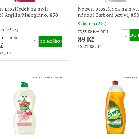
n prostředek na mytí
Nelsen prostředek na mytí
í Argilla/Melograno, 850
nádobí Carboni Attivi, 85
Skladem
(2 ks)
dem
(>5 ks)
73,55 Kč bez DPH
89 Kč
73,55 Kč bez DPH
Kč
104,71 Kč / 1 l
č / 1 l
Kód:
EAN 8015100578368
Kód:
EAN 87