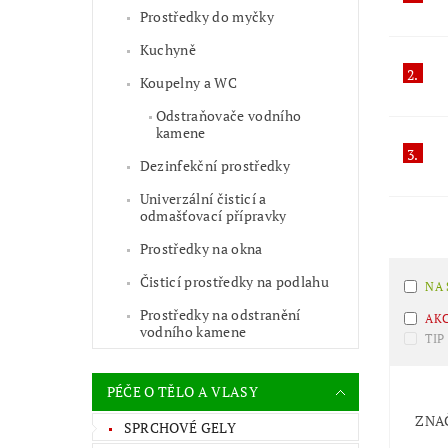
Prostředky do myčky
Kuchyně
2.
Koupelny a WC
Odstraňovače vodního
kamene
3.
Dezinfekční prostředky
Univerzální čisticí a
odmašťovací přípravky
Prostředky na okna
Čisticí prostředky na podlahu
NA
Prostředky na odstranění
AK
vodního kamene
TIP
PÉČE O TĚLO A VLASY
ZNA
SPRCHOVÉ GELY