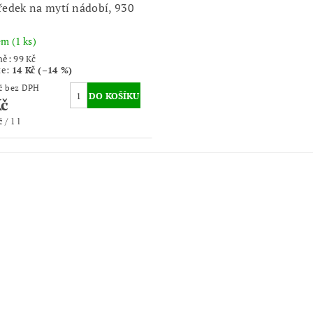
ředek na mytí nádobí, 930
dem
(1 ks)
ně:
99 Kč
te
:
14 Kč (–14 %)
70,25 Kč bez DPH
Kč
 / 1 l