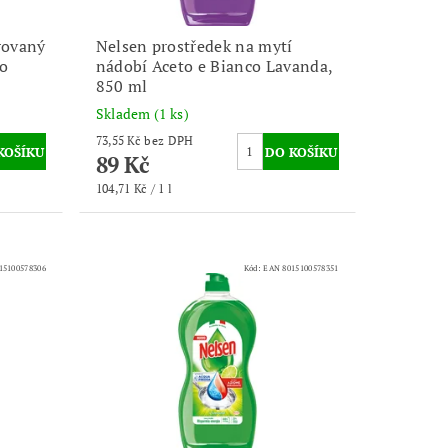
rovaný
Nelsen prostředek na mytí
to
nádobí Aceto e Bianco Lavanda,
850 ml
Skladem
(1 ks)
73,55 Kč bez DPH
89 Kč
104,71 Kč / 1 l
15100578306
Kód:
EAN 8015100578351