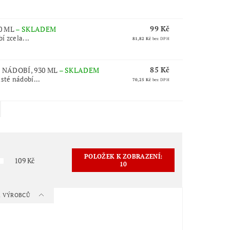
99 Kč
0 ML
–
SKLADEM
í zcela...
81,82 Kč
bez DPH
85 Kč
NÁDOBÍ, 930 ML
–
SKLADEM
sté nádobí...
70,25 Kč
bez DPH
POLOŽEK K ZOBRAZENÍ:
109
Kč
10
 A VÝROBCŮ