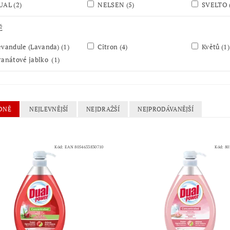
UAL
(2)
NELSEN
(5)
SVELTO
Ě
vandule (Lavanda)
(1)
Citron
(4)
Květů
(1)
anátové jablko
(1)
DNĚ
NEJLEVNĚJŠÍ
NEJDRAŽŠÍ
NEJPRODÁVANĚJŠÍ
Kód:
EAN 8054633830710
Kód:
80