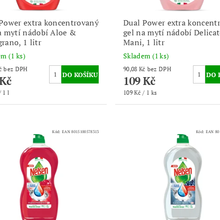
Power extra koncentrovaný
Dual Power extra koncent
a mytí nádobí Aloe &
gel na mytí nádobí Delica
rano, 1 litr
Mani, 1 litr
dem
(1 ks)
Skladem
(1 ks)
90,08 Kč bez DPH
90,08 Kč bez DPH
 Kč
109 Kč
 1 l
109 Kč / 1 ks
Kód:
EAN 8015100578313
Kód:
EAN 80