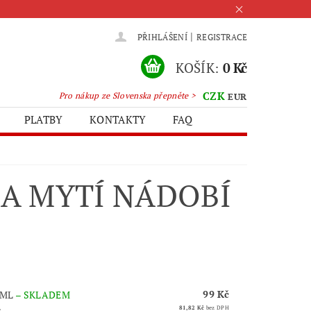
|
PŘIHLÁŠENÍ
REGISTRACE
KOŠÍK:
0 Kč
CZK
Pro nákup ze Slovenska přepněte >
EUR
PLATBY
KONTAKTY
FAQ
NA MYTÍ NÁDOBÍ
99 Kč
 ML
–
SKLADEM
.
81,82 Kč
bez DPH