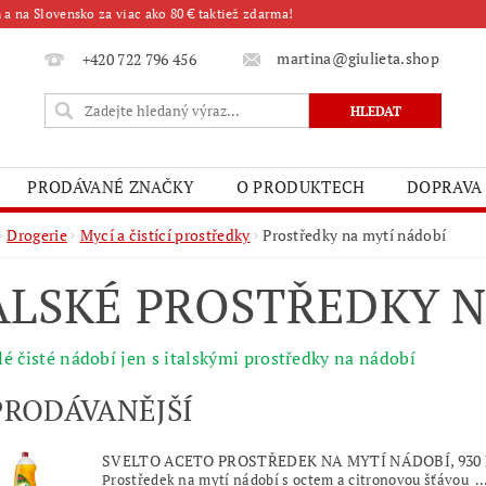
a na Slovensko za viac ako 80 € taktiež zdarma!
martina@giulieta.shop
+420 722 796 456
PRODÁVANÉ ZNAČKY
O PRODUKTECH
DOPRAVA
Drogerie
Mycí a čistící prostředky
Prostředky na mytí nádobí
ALSKÉ PROSTŘEDKY 
é čisté nádobí jen s italskými prostředky na nádobí
PRODÁVANĚJŠÍ
SVELTO ACETO PROSTŘEDEK NA MYTÍ NÁDOBÍ, 930
Prostředek na mytí nádobí s octem a citronovou šťávou ..