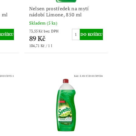
Nelsen prostředek na mytí
0 ml
nádobí Limone, 850 ml
Skladem
(5 ks)
73,55 Kč bez DPH
89 Kč
104,71 Kč / 1 l
20181389511
Kód:
EAN 8720181389504