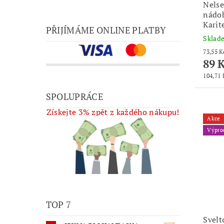
Nelse
nádob
Karit
PŘIJÍMÁME ONLINE PLATBY
Skla
89 
104,71 K
SPOLUPRÁCE
Získejte 3% zpět z každého nákupu!
Akce
Výpro
TOP 7
Svel