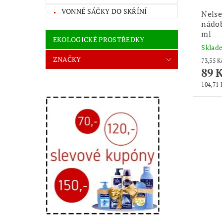
VONNÉ SÁČKY DO SKŘÍNÍ
Nelse
nádob
ml
EKOLOGICKÉ PROSTŘEDKY
Skla
ZNAČKY
89 
104,71 K