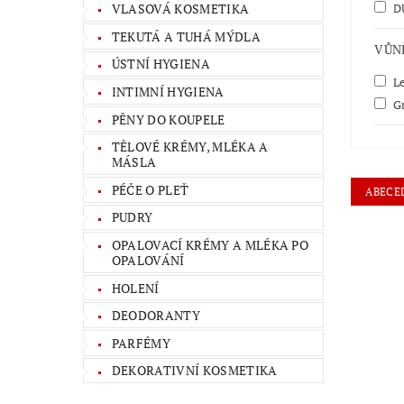
D
VLASOVÁ KOSMETIKA
TEKUTÁ A TUHÁ MÝDLA
VŮN
ÚSTNÍ HYGIENA
Le
INTIMNÍ HYGIENA
Gr
PĚNY DO KOUPELE
TĚLOVÉ KRÉMY, MLÉKA A
MÁSLA
PÉČE O PLEŤ
ABECE
PUDRY
OPALOVACÍ KRÉMY A MLÉKA PO
OPALOVÁNÍ
HOLENÍ
DEODORANTY
PARFÉMY
DEKORATIVNÍ KOSMETIKA