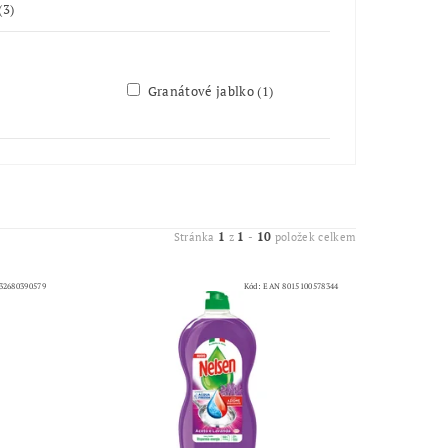
(3)
Granátové jablko
(1)
1
1
10
Stránka
z
-
položek celkem
32680390579
Kód:
EAN 8015100578344