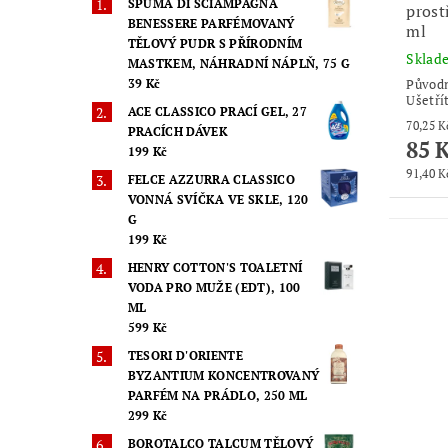
SPUMA DI SCIAMPAGNA
prost
BENESSERE PARFÉMOVANÝ
ml
TĚLOVÝ PUDR S PŘÍRODNÍM
Skla
MASTKEM, NÁHRADNÍ NÁPLŇ, 75 G
Původ
39 Kč
Ušetří
ACE CLASSICO PRACÍ GEL, 27
PRACÍCH DÁVEK
85 
199 Kč
91,40 Kč
FELCE AZZURRA CLASSICO
VONNÁ SVÍČKA VE SKLE, 120
G
199 Kč
HENRY COTTON'S TOALETNÍ
VODA PRO MUŽE (EDT), 100
ML
599 Kč
TESORI D'ORIENTE
BYZANTIUM KONCENTROVANÝ
PARFÉM NA PRÁDLO, 250 ML
299 Kč
BOROTALCO TALCUM TĚLOVÝ