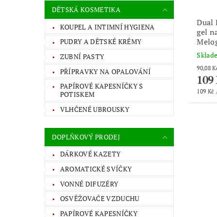
DĚTSKÁ KOSMETIKA
Dual 
KOUPEL A INTIMNÍ HYGIENA
gel n
Melog
PUDRY A DĚTSKÉ KRÉMY
Skla
ZUBNÍ PASTY
PŘÍPRAVKY NA OPALOVÁNÍ
109
PAPÍROVÉ KAPESNÍČKY S
109 Kč /
POTISKEM
VLHČENÉ UBROUSKY
DOPLŇKOVÝ PRODEJ
DÁRKOVÉ KAZETY
AROMATICKÉ SVÍČKY
VONNÉ DIFUZÉRY
OSVĚŽOVAČE VZDUCHU
PAPÍROVÉ KAPESNÍČKY