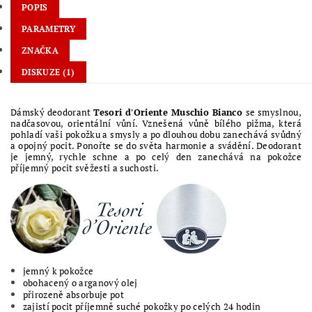
POPIS
PARAMETRY
ZNAČKA
DISKUZE (1)
Dámský deodorant
Tesori d'Oriente Muschio Bianco
se smyslnou,
nadčasovou, orientální vůní. Vznešená vůně bílého pižma, která
pohladí vaši pokožku a smysly a po dlouhou dobu zanechává svůdný
a opojný pocit. Ponořte se do světa harmonie a svádění. Deodorant
je jemný, rychle schne a po celý den zanechává na pokožce
příjemný pocit svěžesti a suchosti.
jemný k pokožce
obohacený o arganový olej
přirozeně absorbuje pot
zajistí pocit příjemně suché pokožky po celých 24 hodin