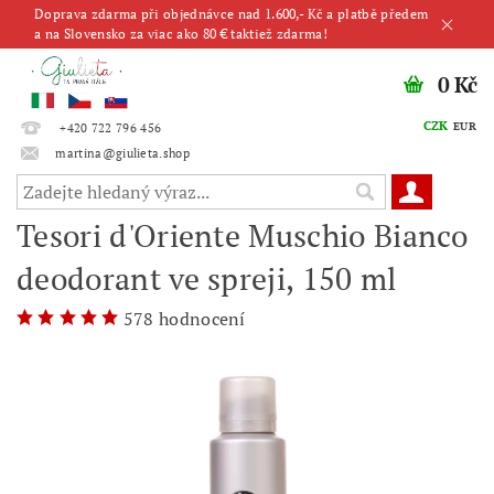
Doprava zdarma při objednávce nad 1.600,- Kč a platbě předem
a na Slovensko za viac ako 80 € taktiež zdarma!
0 Kč
CZK
EUR
+420 722 796 456
martina@giulieta.shop
Tesori d'Oriente Muschio Bianco
deodorant ve spreji, 150 ml
578 hodnocení