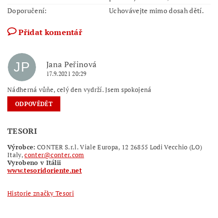
Doporučení:
Uchovávejte mimo dosah dětí.
Přidat komentář
Jana Peřinová
JP
17.9.2021 20:29
Nádherná vůňe, celý den vydrží. Jsem spokojená
ODPOVĚDĚT
TESORI
Výrobce:
CONTER S.r.l. Viale Europa, 12 26855 Lodi Vecchio (LO)
Italy,
conter@conter.com
Vyrobeno v Itálii
www.tesoridoriente.net
Historie značky Tesori