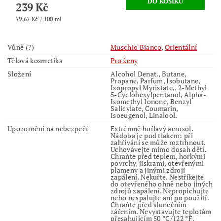
239 Kč
79,67 Kč / 100 ml
Vůně (?)
Muschio Bianco
,
Orientální
Tělová kosmetika
Pro ženy
Složení
Alcohol Denat., Butane,
Propane, Parfum, Isobutane,
Isopropyl Myristate,, 2-Methyl
5-Cyclohexylpentanol, Alpha-
Isomethyl Ionone, Benzyl
Salicylate, Coumarin,
Isoeugenol, Linalool.
Upozornění na nebezpečí
Extrémně hořlavý aerosol.
Nádoba je pod tlakem: při
zahřívání se může roztrhnout.
Uchovávejte mimo dosah dětí.
Chraňte před teplem, horkými
povrchy, jiskrami, otevřenými
plameny a jinými zdroji
zapálení. Nekuřte. Nestříkejte
do otevřeného ohně nebo jiných
zdrojů zapálení. Nepropichujte
nebo nespalujte ani po použití.
Chraňte před slunečním
zářením. Nevystavujte teplotám
přesahujícím 50 °C/122 °F.