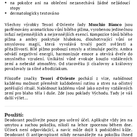
na pokožce ani na oblečení nezanechává žádné nežádoucí
stopy
dermatologicky testováno
Všechny výrobky Tesori d'Oriente řady
Muschio Bianco
jsou
parfémovány aromatickou vůní bílého pižma, vyrobenou jedinečnou
infuzí nejjemnějších a nejcennějších esencí. Kompozice tónů bílého
pižma a ambry poskytuje hlubokou, dlouhotrvající vůní se
smyslovou magií, která vyvolává trvalý pocit svěžesti a
přitažlivosti. Bílé pižmo probouzí smysly a stimuluje pocity. Ambra
odvádí negativní energii, harmonizuje emoce a otevírá dveře do
smyslného vzrušení. Unikátní vůně evokuje kouzlo vzdálených
zemí a nebeské atmosféry. Od starověku ji císařovny a královny
považovaly za silné afrodiziakum.
Filozofie značky
Tesori d'Oriente
pochází z vize, nabídnout
každému možnost přeměnit každodenní rutinu a stres na očistný
potěšující rituál. Nabídnout každému vůně jako ozvěny vzdálených
zemí pro blaho těla i duše. Zde jsou poklady Východu. Tady je váš
další výlet...
Použití:
Deodorant používejte pouze pro určený účel. Aplikujte vždy jen na
umytou a suchou pokožku, nikoli na lehce zpocenou během dne.
Účinek není odpovídající, a navíc může dojít k podráždění kůže.
Deodorant či antiperspirant nikdy nenanášejte na pokožku ihned