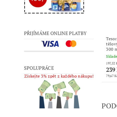
PŘIJÍMÁME ONLINE PLATBY
Tesor
tělov
300 
Skla
SPOLUPRÁCE
239
Získejte 3% zpět z každého nákupu!
79,67 K
POD