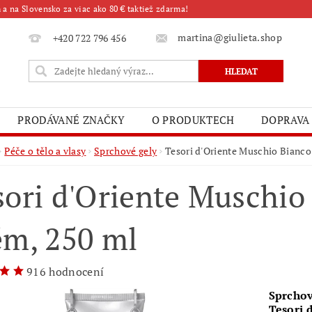
a na Slovensko za viac ako 80 € taktiež zdarma!
martina@giulieta.shop
+420 722 796 456
PRODÁVANÉ ZNAČKY
O PRODUKTECH
DOPRAVA
Péče o tělo a vlasy
Sprchové gely
Tesori d'Oriente Muschio Bianco
sori d'Oriente Muschio
ém, 250 ml
916 hodnocení
Sprcho
Tesori 