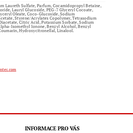
m Laureth Sulfate, Parfum, Cocamidopropyl Betaine,
ride, Lauryl Glucoside, PEG-7 Glyceryl Cocoate,
lyceryl Oleate, Coco-Glucoside, Sodium
cetate, Styrene/Acrylates Copolymer, Tetrasodium
iacetate, Citric Acid, Potassium Sorbate, Sodium
lpha-Isomethyl Ionone, Benzyl Alcohol, Benzyl
 Coumarin, Hydroxycitronellal, Linalool.
nter.com
INFORMACE PRO VÁS