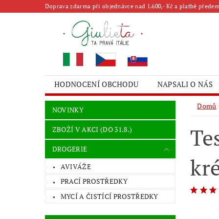
Doprava zdarma při objednávce nad 1.600,- Kč a platbě předem 
HODNOCENÍ OBCHODU
NAPSALI O NÁS
Domů
NOVINKY
Te
ZBOŽÍ V AKCI (DO 31.8.)
DROGERIE
kr
AVIVÁŽE
PRACÍ PROSTŘEDKY
MYCÍ A ČISTÍCÍ PROSTŘEDKY