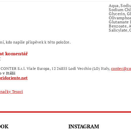
Aqua, Sodiu
Sodium Chlo
Glycerin, G
Olivamphoa
Glutamate D
Benzoate, A
Salicylate,
ní, kdo napíše příspěvek k této položce.
at komentář
I
CONTER S.r.l. Viale Europa, 12 26855 Lodi Vecchio (LO) Italy,
conter@co
v Itálii
ridoriente.net
značky Tesori
OOK
INSTAGRAM