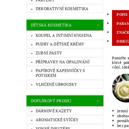
DEKORATIVNÍ KOSMETIKA
POPIS
PARA
DĚTSKÁ KOSMETIKA
ZNAČ
KOUPEL A INTIMNÍ HYGIENA
DISKU
PUDRY A DĚTSKÉ KRÉMY
ZUBNÍ PASTY
Ponořte 
PŘÍPRAVKY NA OPALOVÁNÍ
které pok
vůní.
Ide
PAPÍROVÉ KAPESNÍČKY S
POTISKEM
VLHČENÉ UBROUSKY
DOPLŇKOVÝ PRODEJ
DÁRKOVÉ KAZETY
jemný 
obohac
AROMATICKÉ SVÍČKY
pomáhá
bez pa
VONNÉ DIFUZÉRY