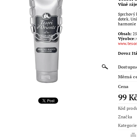
Vůně ráj
Sprchový 
dotek.
Uni
harmonie 
Obsah:
25
Výrobce:
www.tesor
Dovoz Itá
Dostupn
Měrná c
Cena
99 K
Kód prod
Značka
Kategorie