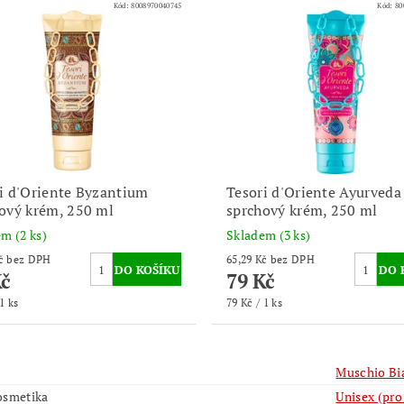
Kód:
8008970040745
Kód:
80
i d'Oriente Byzantium
Tesori d'Oriente Ayurveda
ový krém, 250 ml
sprchový krém, 250 ml
dem
(2 ks)
Skladem
(3 ks)
65,29 Kč bez DPH
65,29 Kč bez DPH
Kč
79 Kč
1 ks
79 Kč / 1 ks
Muschio Bi
osmetika
Unisex (pro