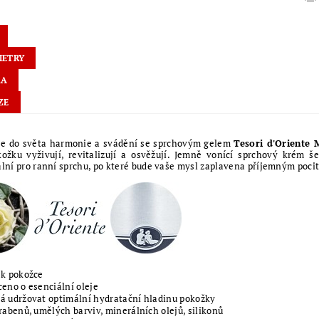
METRY
KA
ZE
se do světa harmonie a svádění se sprchovým gelem
Tesori d'Oriente 
ožku vyživují, revitalizují a osvěžují.
Jemně vonící sprchový krém šet
ální pro ranní sprchu, po které bude vaše mysl zaplavena příjemným poc
k pokožce
eno o esenciální oleje
 udržovat optimální hydratační hladinu pokožky
rabenů, umělých barviv, minerálních olejů, silikonů