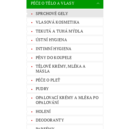
PÉČE O TĚLO A VLASY
SPRCHOVÉ GELY
VLASOVÁ KOSMETIKA
TEKUTÁ A TUHÁ MÝDLA
ÚSTNÍ HYGIENA
INTIMNÍ HYGIENA
PĚNY DO KOUPELE
TĚLOVÉ KRÉMY, MLÉKA A
MÁSLA
PÉČE O PLEŤ
PUDRY
OPALOVACÍ KRÉMY A MLÉKA PO
OPALOVÁNÍ
HOLENÍ
DEODORANTY
PARFÉMY