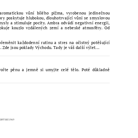
romatickou vůní bílého pižma, vyrobenou jedinečnou
ry poskytuje hlubokou, dlouhotrvající vůni se smyslovou
smysly a stimuluje pocity. Ambra odvádí negativní energii,
okuje kouzlo vzdálených zemí a nebeské atmosféry. Od
eměnit každodenní rutinu a stres na očistný potěšující
 Zde jsou poklady Východu. Tady je váš další výlet...
ořte pěnu a jemně si umyjte celé tělo.
Poté důkladně
08970051949