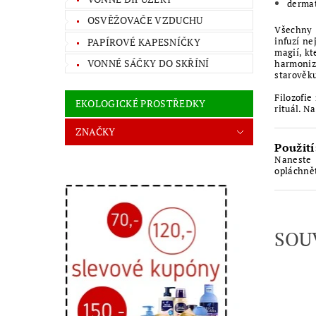
dermat
OSVĚŽOVAČE VZDUCHU
Všechny 
infuzí ne
PAPÍROVÉ KAPESNÍČKY
magií, kt
VONNÉ SÁČKY DO SKŘÍNÍ
harmoniz
starověku
Filozofi
EKOLOGICKÉ PROSTŘEDKY
rituál. N
ZNAČKY
Použití
Naneste 
opláchně
SOU