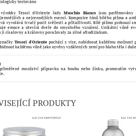
ologicky testováno
výrobky Tesori d'Oriente řady
Muschio Bianco
jsou parfémovány a
jjemnějších a nejcennějších esencí. Kompozice tónů bílého pižma a amb
erá vyvolává trvalý pocit svěžesti a přitažlivosti. Bílé pižmo probouzí 
uje emoce a otevírá dveře do smyslného vzrušení. Unikátní vůně ev
 ji císařovny a královny považovaly za silné afrodiziakum.
e značky
Tesori d'Oriente
pochází z vize, nabídnout každému možnost př
abídnout každému vůně jako ozvěny vzdálených zemí pro blaho těla i duše.
:
přiměřené množství přípravku na houbu nebo žínku, promnutím vytv
te.
VISEJÍCÍ PRODUKTY
Kód:
EAN 8008970003627
Kód:
EAN 80