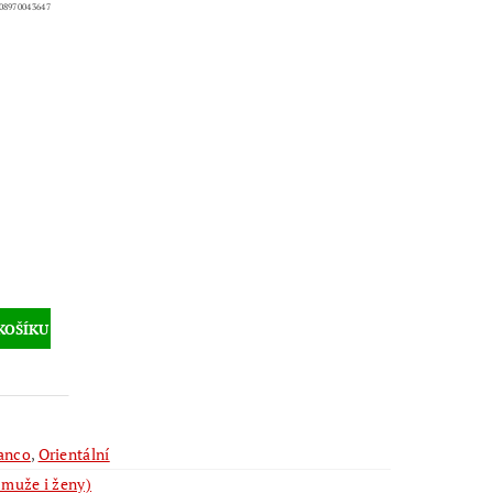
08970043647
anco
,
Orientální
 muže i ženy)