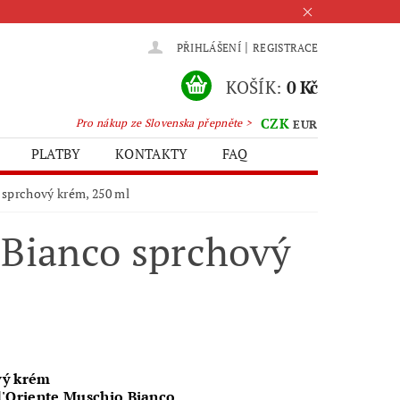
|
PŘIHLÁŠENÍ
REGISTRACE
KOŠÍK:
0 Kč
CZK
Pro nákup ze Slovenska přepněte >
EUR
PLATBY
KONTAKTY
FAQ
 sprchový krém, 250 ml
 Bianco sprchový
vý krém
d'Oriente Muschio Bianco