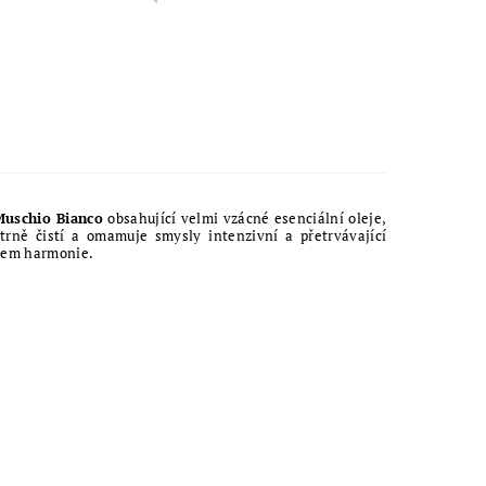
Muschio Bianco
obsahující velmi vzácné esenciální oleje,
rně čistí a omamuje smysly intenzivní a přetrvávající
item harmonie.