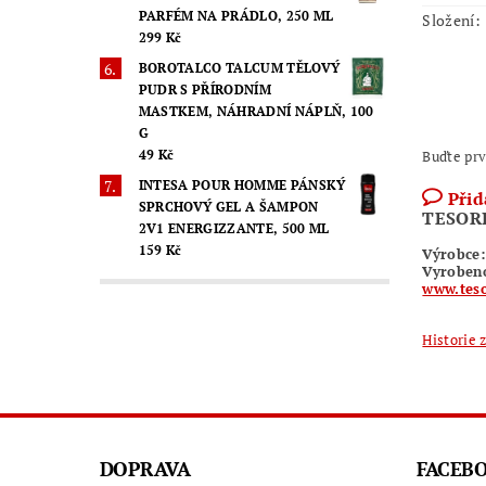
PARFÉM NA PRÁDLO, 250 ML
Složení:
299 Kč
BOROTALCO TALCUM TĚLOVÝ
PUDR S PŘÍRODNÍM
MASTKEM, NÁHRADNÍ NÁPLŇ, 100
G
49 Kč
Buďte prv
INTESA POUR HOMME PÁNSKÝ
Přid
SPRCHOVÝ GEL A ŠAMPON
TESOR
2V1 ENERGIZZANTE, 500 ML
159 Kč
Výrobce:
Vyrobeno 
www.teso
Historie 
DOPRAVA
FACEB