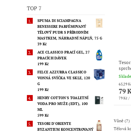
TOP 7
SPUMA DI SCIAMPAGNA
BENESSERE PARFÉMOVANÝ
TĚLOVÝ PUDR S PŘÍRODNÍM
MASTKEM, NÁHRADNÍ NÁPLŇ, 75 G
39 Kč
ACE CLASSICO PRACÍ GEL, 27
PRACÍCH DÁVEK
Tesor
199 Kč
sprch
FELCE AZZURRA CLASSICO
Skla
VONNÁ SVÍČKA VE SKLE, 120
G
79 
199 Kč
HENRY COTTON'S TOALETNÍ
79 Kč / 
VODA PRO MUŽE (EDT), 100
ML
599 Kč
Vůně (?)
TESORI D'ORIENTE
Tělová k
BYZANTIUM KONCENTROVANÝ