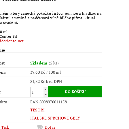
e
krém, který zanechá pokožku čistou, jemnou a hladkou na
kátní, smyslná a nadčasová vůně bílého pižma. Rituál
a svádění.
0 ml
Conter Srl
idoriente.net
lie
ost
Skladem
(5 ks)
ena
39,60 Kč / 100 ml
81,82 Kč bez DPH
č
uktu
EAN 8008970011158
TESORI
ITALSKÉ SPRCHOVÉ GELY
Tisk
Dotaz