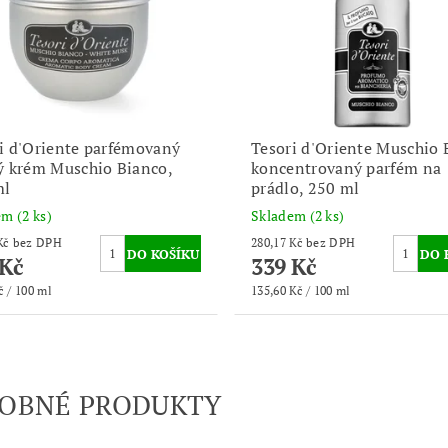
i d'Oriente parfémovaný
Tesori d'Oriente Muschio 
ý krém Muschio Bianco,
koncentrovaný parfém na
ml
prádlo, 250 ml
dem
(2 ks)
Skladem
(2 ks)
197,52 Kč bez DPH
280,17 Kč bez DPH
 Kč
339 Kč
č / 100 ml
135,60 Kč / 100 ml
OBNÉ PRODUKTY