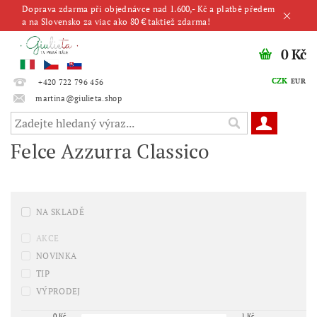
Doprava zdarma při objednávce nad 1.600,- Kč a platbě předem
a na Slovensko za viac ako 80 € taktiež zdarma!
0 Kč
CZK
EUR
+420 722 796 456
martina@giulieta.shop
Felce Azzurra Classico
NA SKLADĚ
AKCE
NOVINKA
TIP
VÝPRODEJ
0
Kč
1
Kč