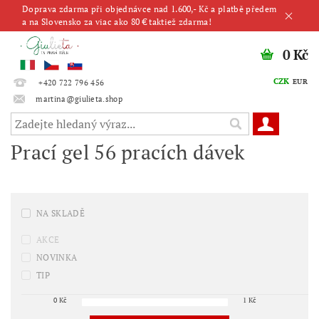
Doprava zdarma při objednávce nad 1.600,- Kč a platbě předem
a na Slovensko za viac ako 80 € taktiež zdarma!
0 Kč
CZK
EUR
+420 722 796 456
martina@giulieta.shop
Prací gel 56 pracích dávek
NA SKLADĚ
AKCE
NOVINKA
TIP
0
Kč
1
Kč