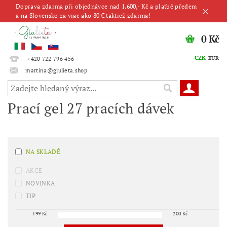
Doprava zdarma při objednávce nad 1.600,- Kč a platbě předem
a na Slovensko za viac ako 80 € taktiež zdarma!
0 Kč
CZK
EUR
+420 722 796 456
martina@giulieta.shop
Prací gel 27 pracích dávek
NA SKLADĚ
AKCE
NOVINKA
TIP
199
Kč
200
Kč