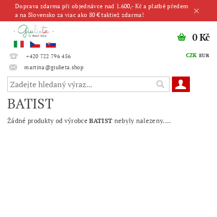
Doprava zdarma při objednávce nad 1.600,- Kč a platbě předem
a na Slovensko za viac ako 80 € taktiež zdarma!
0 Kč
CZK
EUR
+420 722 796 456
martina@giulieta.shop
BATIST
Žádné produkty od výrobce
BATIST
nebyly nalezeny....