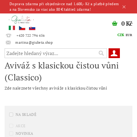
Doprava zdarma při objednávce nad 1.600,- Kč a platbě předem
a na Slovensko za viac ako 80 € taktiež zdarma!
0 Kč
CZK
EUR
+420 722 796 456
martina@giulieta.shop
Aviváž s klasickou čistou vůni
(Classico)
Zde naleznete všechny aviváže s klasickou čistou vůni
NA SKLADĚ
AKCE
NOVINKA