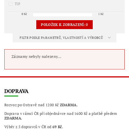
TIP
0
Kč
1
Kč
POLOŽEK K ZOBRAZENÍ:
0
FILTR PODLE PARAMETRŮ, VLASTNOSTÍ A VÝROBCŮ
Záznamy nebyly nalezeny...
DOPRAVA
Rozvoz po Ostravě nad 1200 Kč
ZDARMA
.
Doprava v rámci ČR při objednávce nad 1600 Kč a platbě předem
ZDARMA
.
Výběr z 5 dopravců v ČR od
69 Kč
.