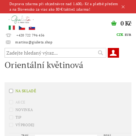
Doprava zdarma při objednávce nad 1.600,- Kč a platbě předem
a na Slovensko za viac ako 80 € taktiež zdarma!
0 Kč
CZK
EUR
+420 722 796 456
martina@giulieta.shop
Orientální květinová
NA SKLADĚ
AKCE
NOVINKA
TIP
VÝPRODEJ
79
Kč
80
Kč