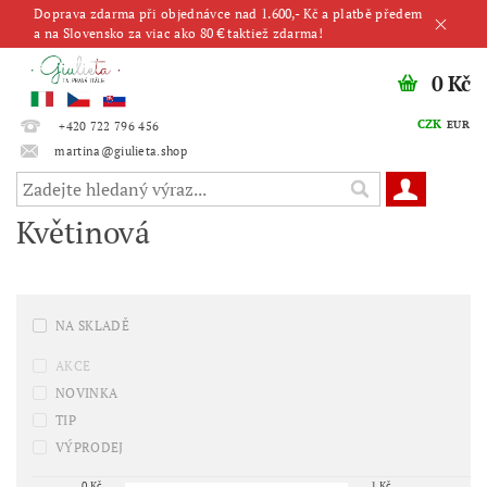
Doprava zdarma při objednávce nad 1.600,- Kč a platbě předem
a na Slovensko za viac ako 80 € taktiež zdarma!
0 Kč
CZK
EUR
+420 722 796 456
martina@giulieta.shop
Květinová
NA SKLADĚ
AKCE
NOVINKA
TIP
VÝPRODEJ
0
Kč
1
Kč