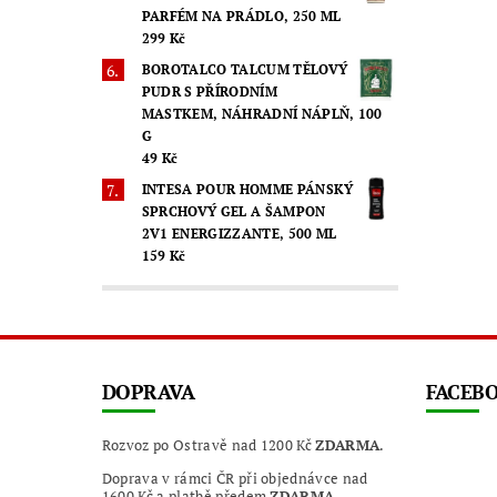
PARFÉM NA PRÁDLO, 250 ML
299 Kč
BOROTALCO TALCUM TĚLOVÝ
PUDR S PŘÍRODNÍM
MASTKEM, NÁHRADNÍ NÁPLŇ, 100
G
49 Kč
INTESA POUR HOMME PÁNSKÝ
SPRCHOVÝ GEL A ŠAMPON
2V1 ENERGIZZANTE, 500 ML
159 Kč
DOPRAVA
FACEB
Rozvoz po Ostravě nad 1200 Kč
ZDARMA
.
Doprava v rámci ČR při objednávce nad
1600 Kč a platbě předem
ZDARMA
.