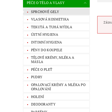
PÉČE O TĚLO A VLASY
SPRCHOVÉ GELY
VLASOVÁ KOSMETIKA
Zázna
TEKUTÁ A TUHÁ MÝDLA
ÚSTNÍ HYGIENA
INTIMNÍ HYGIENA
PĚNY DO KOUPELE
TĚLOVÉ KRÉMY, MLÉKA A
MÁSLA
PÉČE O PLEŤ
PUDRY
OPALOVACÍ KRÉMY A MLÉKA PO
OPALOVÁNÍ
HOLENÍ
DEODORANTY
PARFÉMY