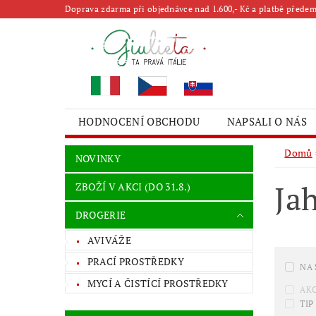
Doprava zdarma při objednávce nad 1.600,- Kč a platbě předem 
HODNOCENÍ OBCHODU
NAPSALI O NÁS
Domů
NOVINKY
Ja
ZBOŽÍ V AKCI (DO 31.8.)
DROGERIE
AVIVÁŽE
PRACÍ PROSTŘEDKY
NA
MYCÍ A ČISTÍCÍ PROSTŘEDKY
AK
TIP