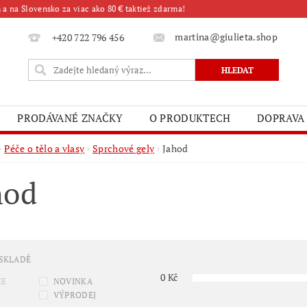
a na Slovensko za viac ako 80 € taktiež zdarma!
martina@giulieta.shop
+420 722 796 456
PRODÁVANÉ ZNAČKY
O PRODUKTECH
DOPRAVA
Péče o tělo a vlasy
Sprchové gely
Jahod
hod
 SKLADĚ
0
Kč
CE
NOVINKA
VÝPRODEJ