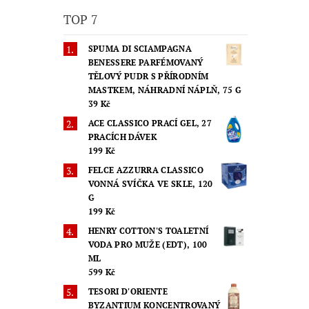
TOP 7
SPUMA DI SCIAMPAGNA
BENESSERE PARFÉMOVANÝ
TĚLOVÝ PUDR S PŘÍRODNÍM
MASTKEM, NÁHRADNÍ NÁPLŇ, 75 G
39 Kč
ACE CLASSICO PRACÍ GEL, 27
PRACÍCH DÁVEK
199 Kč
FELCE AZZURRA CLASSICO
VONNÁ SVÍČKA VE SKLE, 120
G
199 Kč
HENRY COTTON'S TOALETNÍ
VODA PRO MUŽE (EDT), 100
ML
599 Kč
TESORI D'ORIENTE
BYZANTIUM KONCENTROVANÝ