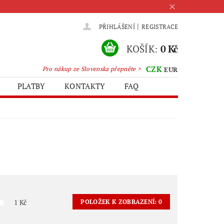
|
PŘIHLÁŠENÍ
REGISTRACE
KOŠÍK:
0 Kč
CZK
Pro nákup ze Slovenska přepněte >
EUR
PLATBY
KONTAKTY
FAQ
1
Kč
POLOŽEK K ZOBRAZENÍ:
0