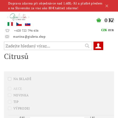
Doprava zdarma při objednávce nad 1.600,- Kč a platbě předem
a na Slovensko za viac ako 80 € taktiež zdarma!
0 Kč
CZK
EUR
+420 722 796 456
martina@giulieta.shop
Citrusů
NA SKLADĚ
AKCE
NOVINKA
TIP
VÝPRODEJ
0
Kč
1
Kč