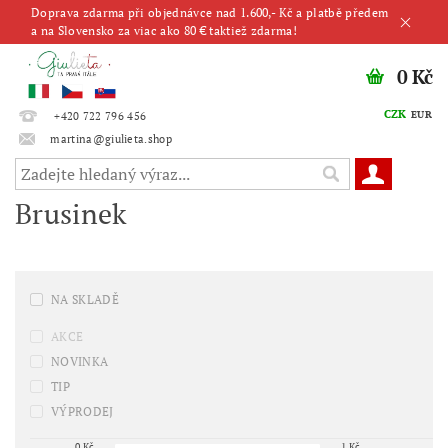
Doprava zdarma při objednávce nad 1.600,- Kč a platbě předem
a na Slovensko za viac ako 80 € taktiež zdarma!
0 Kč
CZK
EUR
+420 722 796 456
martina@giulieta.shop
Brusinek
NA SKLADĚ
AKCE
NOVINKA
TIP
VÝPRODEJ
0
Kč
1
Kč