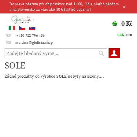
Doprava zdarma při objednávce nad 1.600,- Kč a platbě předem
a na Slovensko za viac ako 80 € taktiež zdarma!
0 Kč
CZK
EUR
+420 722 796 456
martina@giulieta.shop
SOLE
Žádné produkty od výrobce
SOLE
nebyly nalezeny....