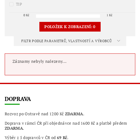
TIP
0
Kč
1
Kč
POLOŽEK K ZOBRAZENÍ:
0
FILTR PODLE PARAMETRŮ, VLASTNOSTÍ A VÝROBCŮ
Záznamy nebyly nalezeny...
DOPRAVA
Rozvoz po Ostravě nad 1200 Kč
ZDARMA
.
Doprava v rámci ČR při objednávce nad 1600 Kč a platbě předem
ZDARMA
.
Výběr z 5 dopravců v ČR od
69 Kč
.