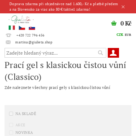
Doprava zdarma při objednávce nad 1.600,- Kč a platbě předem
a na Slovensko za viac ako 80 € taktiež zdarma!
0 Kč
CZK
EUR
+420 722 796 456
martina@giulieta.shop
Prací gel s klasickou čistou vůní
(Classico)
Zde naleznete všechny prací gely s klasickou čistou vůní
NA SKLADĚ
AKCE
NOVINKA