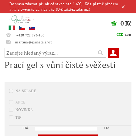
Doprava zdarma při objednávce nad 1.600,- Kč a platbě předem
a na Slovensko za viac ako 80 € taktiež zdarma!
0 Kč
CZK
EUR
+420 722 796 456
martina@giulieta.shop
Prací gel s vůní čisté svěžesti
NA SKLADĚ
AKCE
NOVINKA
TIP
0
Kč
1
Kč