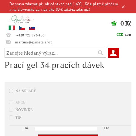
Doprava zdarma při objednávce nad 1.600,- Kč a platbě předem
a na Slovensko za viac ako 80 € taktiež zdarma!
0 Kč
CZK
EUR
+420 722 796 456
martina@giulieta.shop
Prací gel 34 pracích dávek
NA SKLADĚ
AKCE
NOVINKA
TIP
0
Kč
1
Kč