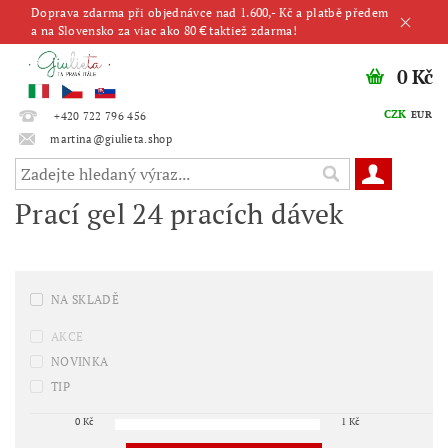
Doprava zdarma při objednávce nad 1.600,- Kč a platbě předem
a na Slovensko za viac ako 80 € taktiež zdarma!
0 Kč
CZK
EUR
+420 722 796 456
martina@giulieta.shop
Prací gel 24 pracích dávek
NA SKLADĚ
AKCE
NOVINKA
TIP
0
Kč
1
Kč