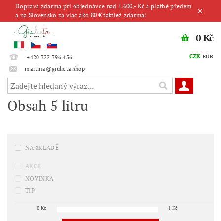
Doprava zdarma při objednávce nad 1.600,- Kč a platbě předem
a na Slovensko za viac ako 80 € taktiež zdarma!
0 Kč
CZK
EUR
+420 722 796 456
martina@giulieta.shop
Obsah 5 litru
NA SKLADĚ
AKCE
NOVINKA
TIP
0
Kč
1
Kč