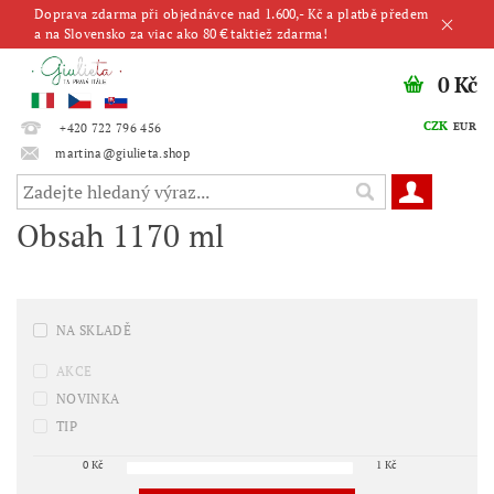
Doprava zdarma při objednávce nad 1.600,- Kč a platbě předem
a na Slovensko za viac ako 80 € taktiež zdarma!
0 Kč
CZK
EUR
+420 722 796 456
martina@giulieta.shop
Obsah 1170 ml
NA SKLADĚ
AKCE
NOVINKA
TIP
0
Kč
1
Kč