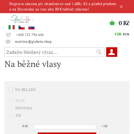
Doprava zdarma při objednávce nad 1.600,- Kč a platbě předem
a na Slovensko za viac ako 80 € taktiež zdarma!
0 Kč
CZK
EUR
+420 722 796 456
martina@giulieta.shop
Na běžné vlasy
NA SKLADĚ
AKCE
NOVINKA
TIP
0
Kč
1
Kč