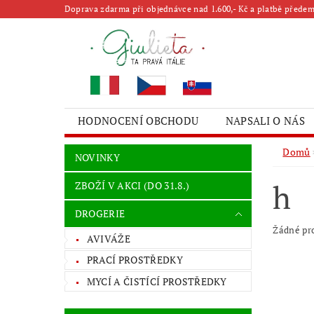
Doprava zdarma při objednávce nad 1.600,- Kč a platbě předem 
HODNOCENÍ OBCHODU
NAPSALI O NÁS
Domů
NOVINKY
h
ZBOŽÍ V AKCI (DO 31.8.)
DROGERIE
Žádné pr
AVIVÁŽE
PRACÍ PROSTŘEDKY
MYCÍ A ČISTÍCÍ PROSTŘEDKY