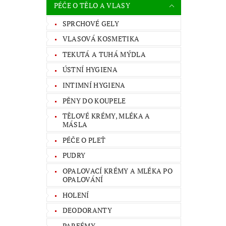
PÉČE O TĚLO A VLASY
SPRCHOVÉ GELY
VLASOVÁ KOSMETIKA
TEKUTÁ A TUHÁ MÝDLA
ÚSTNÍ HYGIENA
INTIMNÍ HYGIENA
PĚNY DO KOUPELE
TĚLOVÉ KRÉMY, MLÉKA A
MÁSLA
PÉČE O PLEŤ
PUDRY
OPALOVACÍ KRÉMY A MLÉKA PO
OPALOVÁNÍ
HOLENÍ
DEODORANTY
PARFÉMY