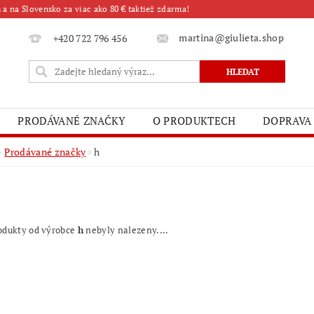
a na Slovensko za viac ako 80 € taktiež zdarma!
martina@giulieta.shop
+420 722 796 456
PRODÁVANÉ ZNAČKY
O PRODUKTECH
DOPRAVA
Prodávané značky
h
odukty od výrobce
h
nebyly nalezeny....