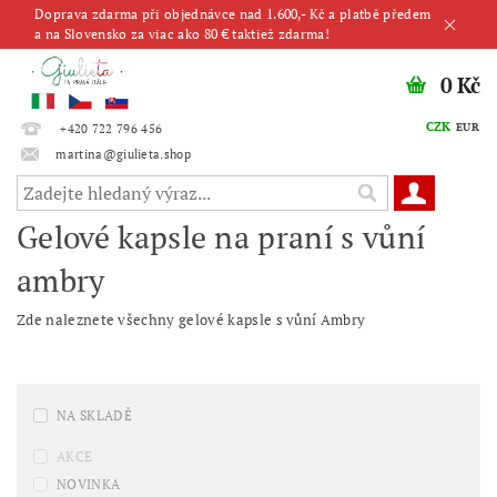
Doprava zdarma při objednávce nad 1.600,- Kč a platbě předem
a na Slovensko za viac ako 80 € taktiež zdarma!
0 Kč
CZK
EUR
+420 722 796 456
martina@giulieta.shop
Gelové kapsle na praní s vůní
ambry
Zde naleznete všechny gelové kapsle s vůní Ambry
NA SKLADĚ
AKCE
NOVINKA