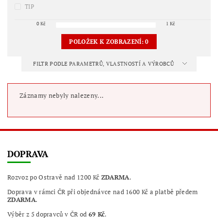
TIP
0
Kč
1
Kč
POLOŽEK K ZOBRAZENÍ:
0
FILTR PODLE PARAMETRŮ, VLASTNOSTÍ A VÝROBCŮ
Záznamy nebyly nalezeny...
DOPRAVA
Rozvoz po Ostravě nad 1200 Kč
ZDARMA
.
Doprava v rámci ČR při objednávce nad 1600 Kč a platbě předem
ZDARMA
.
Výběr z 5 dopravců v ČR od
69 Kč
.