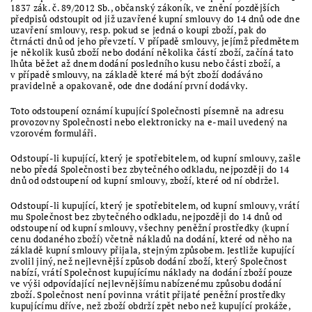
1837 zák. č. 89/2012 Sb., občanský zákoník, ve znění pozdějších
předpisů odstoupit od již uzavřené kupní smlouvy do 14 dnů ode dne
uzavření smlouvy, resp. pokud se jedná o koupi zboží, pak do
čtrnácti dnů od jeho převzetí. V případě smlouvy, jejímž předmětem
je několik kusů zboží nebo dodání několika částí zboží, začíná tato
lhůta běžet až dnem dodání posledního kusu nebo části zboží, a
v případě smlouvy, na základě které má být zboží dodáváno
pravidelně a opakovaně, ode dne dodání první dodávky.
Toto odstoupení oznámí kupující Společnosti písemně na adresu
provozovny Společnosti nebo elektronicky na e-mail uvedený na
vzorovém formuláři.
Odstoupí-li kupující, který je spotřebitelem, od kupní smlouvy, zašle
nebo předá Společnosti bez zbytečného odkladu, nejpozději do 14
dnů od odstoupení od kupní smlouvy, zboží, které od ní obdržel.
Odstoupí-li kupující, který je spotřebitelem, od kupní smlouvy, vrátí
mu Společnost bez zbytečného odkladu, nejpozději do 14 dnů od
odstoupení od kupní smlouvy, všechny peněžní prostředky (kupní
cenu dodaného zboží) včetně nákladů na dodání, které od něho na
základě kupní smlouvy přijala, stejným způsobem. Jestliže kupující
zvolil jiný, než nejlevnější způsob dodání zboží, který Společnost
nabízí, vrátí Společnost kupujícímu náklady na dodání zboží pouze
ve výši odpovídající nejlevnějšímu nabízenému způsobu dodání
zboží. Společnost není povinna vrátit přijaté peněžní prostředky
kupujícímu dříve, než zboží obdrží zpět nebo než kupující prokáže,