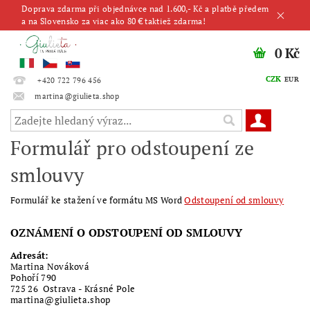
Doprava zdarma při objednávce nad 1.600,- Kč a platbě předem
a na Slovensko za viac ako 80 € taktiež zdarma!
0 Kč
CZK
EUR
+420 722 796 456
martina@giulieta.shop
Formulář pro odstoupení ze
smlouvy
Formulář ke stažení ve formátu MS Word
Odstoupení od smlouvy
OZNÁMENÍ O ODSTOUPENÍ OD SMLOUVY
Adresát:
Martina Nováková
Pohoří 790
725 26 Ostrava - Krásné Pole
martina@giulieta.shop