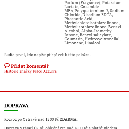
Parfum (Fragrance), Potassium
Lactate, Cocamide
MEA,Polyquaternium-7, Sodium
Chloride, Disodium EDTA,
Phosporic Acid,
Methylchloroisothiazolinone,
Methylisothiazolinone, Benzyl
Alcohol, Alpha-Isomethyl
Ionone, Benzyl salicylate,
Coumarin, Hydroxycitronellal,
Limonene, Linalool.
Buďte první, kdo napíše příspěvek k této položce.
Přidat komentář
Historie značky Felce Azzurra
DOPRAVA
Rozvoz po Ostravě nad 1200 Kč
ZDARMA
.
Doprava v rámci ČR při objednávce nad 1600 Kč a platbě předem