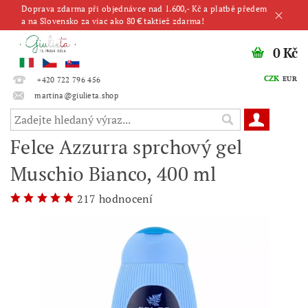
Doprava zdarma při objednávce nad 1.600,- Kč a platbě předem
a na Slovensko za viac ako 80 € taktiež zdarma!
0 Kč
CZK
EUR
+420 722 796 456
martina@giulieta.shop
Felce Azzurra sprchový gel
Muschio Bianco, 400 ml
217 hodnocení