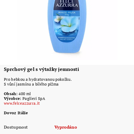
Sprchový gel s výtažky jemnosti
Pro hebkou a hydratovanou pokožku.
S vůní jasmínu a bílého pižma
Obsah:
400 ml
Výrobce:
Paglieri SpA
www.felceazzurra.it
Dovoz Itálie
Dostupnost
Vyprodáno