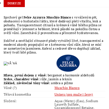
DISKUZE
Sprchový gel
Felce Azzurra Muschio Bianco
s vyváženým pH,
obohacený o hydratační látky, které dodávají pleti vitalitu, lesk a
pohodu
.
Transparentnost citrusů a krémová vůně bílého pižma se
proměňují v jemnost a hebkost, která působí na pokožku čistou a
svěží vůni. Zanechává ji provoněnou a přirozeně hydratovanou.
Jiskřivé a osvěžující citrusové plody vytvářejí živé, transparentní a
moderní akordy propojující se s krémovou vůní růže, která se mísí
se sametovým jasmínem. Koření a cedrové dřevo doplňují základ,
který tvoří bílé pižmo.
Hlava, první dojem z vůně:
bergamot a harmonie aldehydů
Srdce, charakter vůně:
růže, jasmín a leknín
Základ, závěrečné tóny vůně:
ambra a pižmo
Vůně (?)
Muschio Bianco
Tělová kosmetika
Unisex (pro muže i ženy)
Složení:
Aqua (Water) (Eau), Sodium
Laureth Sulfate,
Cocamidopropyl Betaine,