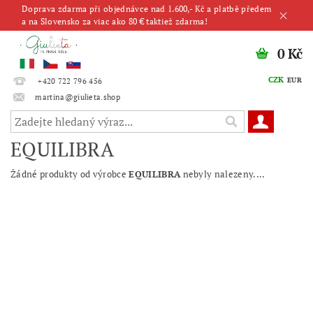
Doprava zdarma při objednávce nad 1.600,- Kč a platbě předem
a na Slovensko za viac ako 80 € taktiež zdarma!
0 Kč
CZK
EUR
+420 722 796 456
martina@giulieta.shop
EQUILIBRA
Žádné produkty od výrobce
EQUILIBRA
nebyly nalezeny....