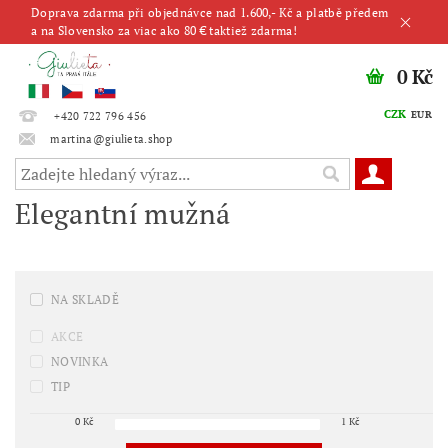
Doprava zdarma při objednávce nad 1.600,- Kč a platbě předem
a na Slovensko za viac ako 80 € taktiež zdarma!
0 Kč
CZK
EUR
+420 722 796 456
martina@giulieta.shop
Elegantní mužná
NA SKLADĚ
AKCE
NOVINKA
TIP
0
Kč
1
Kč