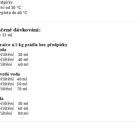
edpírky
vní od 30 °C
eplota do 60 °C
čené dávkování:
= 55 ml
pračce 4/5 kg prádla bez předpírky
oda
ečištění 30 ml
ečištění 40 ml
ečištění 60 ml
tvrdá voda
ečištění 40 ml
ečištění 50 ml
ečištění 70 ml
da
ečištění 50 ml
ečištění 60 ml
ečištění 80 ml