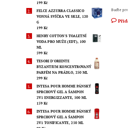
199 Kč
Buďte prv
FELCE AZZURRA CLASSICO
VONNÁ SVÍČKA VE SKLE, 120
Přid
G
199 Kč
HENRY COTTON'S TOALETNÍ
VODA PRO MUŽE (EDT), 100
ML
599 Kč
TESORI D'ORIENTE
BYZANTIUM KONCENTROVANÝ
PARFÉM NA PRÁDLO, 250 ML
299 Kč
INTESA POUR HOMME PÁNSKÝ
SPRCHOVÝ GEL A ŠAMPON
2V1 ENERGIZZANTE, 500 ML
159 Kč
INTESA POUR HOMME PÁNSKÝ
SPRCHOVÝ GEL A ŠAMPON
2V1 TONIFICANTE, 250 ML