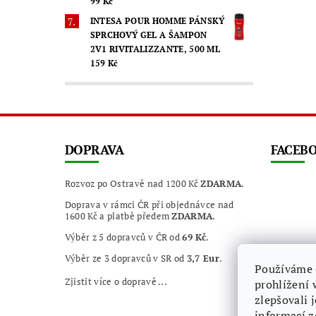
99 Kč
INTESA POUR HOMME PÁNSKÝ
SPRCHOVÝ GEL A ŠAMPON
2V1 RIVITALIZZANTE, 500 ML
159 Kč
DOPRAVA
FACEB
Rozvoz po Ostravě nad 1200 Kč
ZDARMA
.
Doprava v rámci ČR při objednávce nad
1600 Kč a platbě předem
ZDARMA
.
Výběr z 5 dopravců v ČR od
69 Kč
.
Výběr ze 3 dopravců v SR od
3,7 Eur
.
Používáme 
Zjistit více o dopravě ...
prohlížení 
zlepšovali 
informací
z