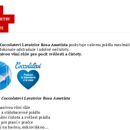
METRY
ZE
Coccolatevi Lavatrice Rosa Ametista
poskytuje vašemu prádlu maximální
dokonale odstraňuje i odolné nečistoty.
ivou vůní růže pro pocit svěžesti a čistoty.
l Coccolatevi Lavatrice Rosa Ametista
anivou vůní růže
é a stálobarevné prádlo
lní čistota a svěžest prádla
 pro praní v pračce
 na bavlnu, mikrovlákno …