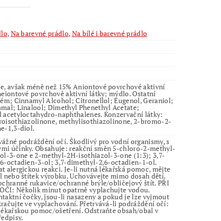
dlo
,
Na barevné prádlo
,
Na bílé i barevné prádlo
e, avšak méně než 15% Aniontové povrchové aktivní
neiontové povrchově aktivní látky; mýdlo. Ostatní
fém; Cinnamyl Alcohol; Citronellol; Eugenol, Geraniol;
mal; Linalool; Dimethyl Phenethyl Acetate;
 acetyloctahydro-naphthalenes. Konzervační látky:
oisothiazolinone, methylisothiazolinone, 2-bromo-2-
e-1,3-diol.
ážné podráždění očí. Škodlivý pro vodní organismy, s
mi účinky. Obsahuje: reakční směn 5-chloro-2-methyl-
ol-3-one e 2-methyl-2H-isothiazol-3-one (1:3); 3,7-
6-octadien-3-ol; 3,7-dimethyl-2,6-octadien-1-ol.
t alergickou reakci. Je-li nutná lékařská pomoc, mějte
l nebo štítek výrobku. Uchovávejte mimo dosah dětí.
ochranné rukavice/ochranné brýle/obličejový štít. PŘI
ČI: Několik minut opatrně vyplachujte vodou.
taktní čočky, jsou-li nasazeny a pokud je lze vyjmout
račujte ve vyplachování. Přetrvává-li podráždění očí:
lékařskou pomoc/ošetření. Odstraňte obsah/obal v
ředpisy.