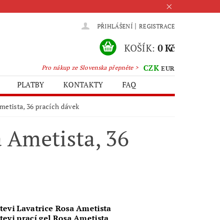
|
PŘIHLÁŠENÍ
REGISTRACE
KOŠÍK:
0 Kč
CZK
Pro nákup ze Slovenska přepněte >
EUR
PLATBY
KONTAKTY
FAQ
metista, 36 pracích dávek
a Ametista, 36
tevi Lavatrice Rosa Ametista
tevi prací gel Rosa Ametista