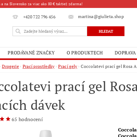
a na Slovensko za viac ako 80 € taktiež zdarma!
martina@giulieta.shop
+420 722 796 456
PRODÁVANÉ ZNAČKY
O PRODUKTECH
DOPRAVA
Drogerie
Prací prostředky
Prací gely
Coccolatevi prací gel Rosa A
ccolatevi prací gel Ros
acích dávek
65 hodnocení
Coccola
Coccola