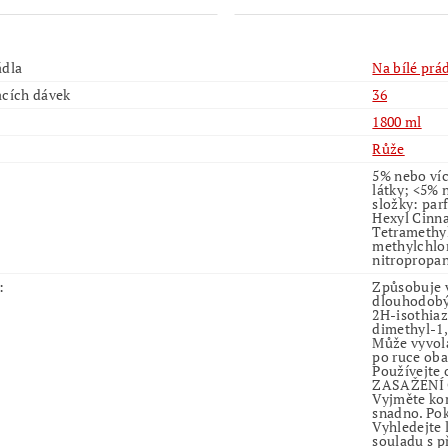
ádla
Na bílé prá
acích dávek
36
1800 ml
Růže
5% nebo víc
látky; <5% 
složky: par
Hexyl Cinna
Tetramethyl
methylchlor
nitropropan
:
Způsobuje v
dlouhodobý
2H-isothiaz
dimethyl-1,
Může vyvola
po ruce oba
Používejte 
ZASAŽENÍ O
Vyjměte kon
snadno. Pok
Vyhledejte 
souladu s p