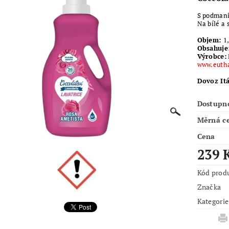
S podmani
Na bílé a
Objem:
1,
Obsahuje
Výrobce:
www.eutha
Dovoz Itá
Dostupn
Měrná c
Cena
239 
Kód prod
Značka
Kategorie