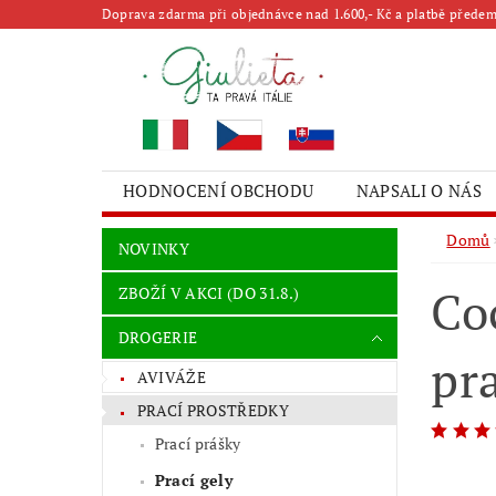
Doprava zdarma při objednávce nad 1.600,- Kč a platbě předem 
HODNOCENÍ OBCHODU
NAPSALI O NÁS
Domů
NOVINKY
Co
ZBOŽÍ V AKCI (DO 31.8.)
DROGERIE
pr
AVIVÁŽE
PRACÍ PROSTŘEDKY
Prací prášky
Prací gely