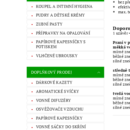
bez př
KOUPEL A INTIMNÍ HYGIENA
efekti
max. t
PUDRY A DĚTSKÉ KRÉMY
ZUBNÍ PASTY
Doporu
PŘÍPRAVKY NA OPALOVÁNÍ
1 uzávěr 
PAPÍROVÉ KAPESNÍČKY S
Praní v 
POTISKEM
měkká v
mírné zn
VLHČENÉ UBROUSKY
běžné zn
silné zn
středně 
DOPLŇKOVÝ PRODEJ
mírné zn
běžné zn
DÁRKOVÉ KAZETY
silné zn
AROMATICKÉ SVÍČKY
tvrdá vo
mírné zn
VONNÉ DIFUZÉRY
běžné zn
silné zn
OSVĚŽOVAČE VZDUCHU
PAPÍROVÉ KAPESNÍČKY
VONNÉ SÁČKY DO SKŘÍNÍ