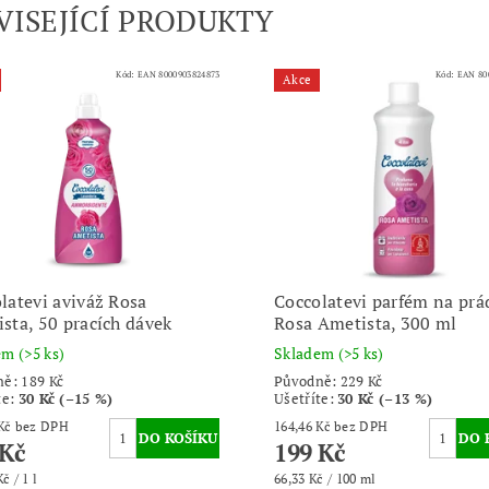
VISEJÍCÍ PRODUKTY
Kód:
EAN 8000903824873
Kód:
EAN 80
Akce
latevi aviváž Rosa
Coccolatevi parfém na prá
sta, 50 pracích dávek
Rosa Ametista, 300 ml
dem
(>5 ks)
Skladem
(>5 ks)
ně:
189 Kč
Původně:
229 Kč
te
:
30 Kč (–15 %)
Ušetříte
:
30 Kč (–13 %)
131,40 Kč bez DPH
164,46 Kč bez DPH
 Kč
199 Kč
č / 1 l
66,33 Kč / 100 ml