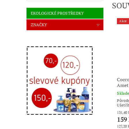
SOU
EKOLOGICKÉ PROSTŘEDKY
Akce
ZNAČKY
Cocco
Ameti
Skla
Původ
Ušetří
159
127,20 K