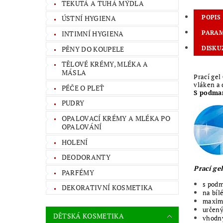
TEKUTÁ A TUHÁ MÝDLA
POPIS
ÚSTNÍ HYGIENA
INTIMNÍ HYGIENA
PARA
PĚNY DO KOUPELE
DISKU
TĚLOVÉ KRÉMY, MLÉKA A
MÁSLA
Prací gel
vláken a 
PÉČE O PLEŤ
S podman
PUDRY
OPALOVACÍ KRÉMY A MLÉKA PO
OPALOVÁNÍ
HOLENÍ
DEODORANTY
Prací ge
PARFÉMY
s podm
DEKORATIVNÍ KOSMETIKA
na bíl
maximá
určený
DĚTSKÁ KOSMETIKA
vhodný