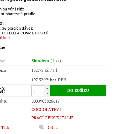
vou vůní růže
 stálobarevné prádlo
8 l
:
36 pracích dávek
EUTHALIA COSMETICS srl
lia.it
lie
ost
Skladem
(1 ks)
ena
132,78 Kč / 1 l
197,52 Kč bez DPH
Kč
uktu
8000903826617
COCCOLATEVI
PRACÍ GELY Z ITÁLIE
Tisk
Dotaz