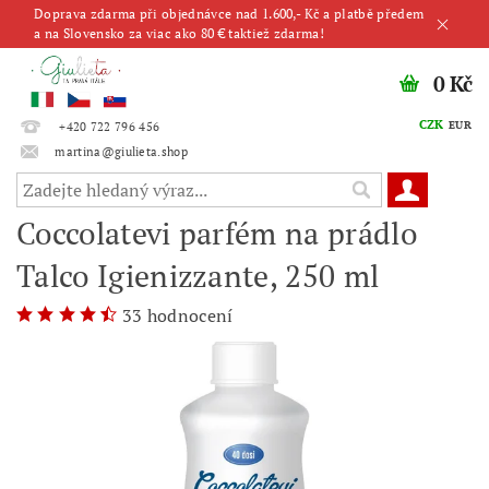
Doprava zdarma při objednávce nad 1.600,- Kč a platbě předem
a na Slovensko za viac ako 80 € taktiež zdarma!
0 Kč
CZK
EUR
+420 722 796 456
martina@giulieta.shop
Coccolatevi parfém na prádlo
Talco Igienizzante, 250 ml
33 hodnocení