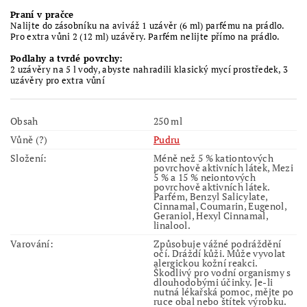
Praní v pračce
Nalijte do zásobníku na aviváž 1 uzávěr (6 ml) parfému na prádlo.
Pro extra vůni 2 (12 ml) uzávěry. Parfém nelijte přímo na prádlo.
Podlahy a tvrdé povrchy:
2 uzávěry na 5 l vody, abyste nahradili klasický mycí prostředek, 3
uzávěry pro extra vůní
Obsah
250 ml
Vůně (?)
Pudru
Složení:
Méně než 5 % kationtových
povrchově aktivních látek, Mezi
5 % a 15 % neiontových
povrchově aktivních látek.
Parfém, Benzyl Salicylate,
Cinnamal, Coumarin, Eugenol,
Geraniol, Hexyl Cinnamal,
linalool.
Varování:
Způsobuje vážné podráždění
očí. Dráždí kůži. Může vyvolat
alergickou kožní reakci.
Škodlivý pro vodní organismy s
dlouhodobými účinky. Je-li
nutná lékařská pomoc, mějte po
ruce obal nebo štítek výrobku.