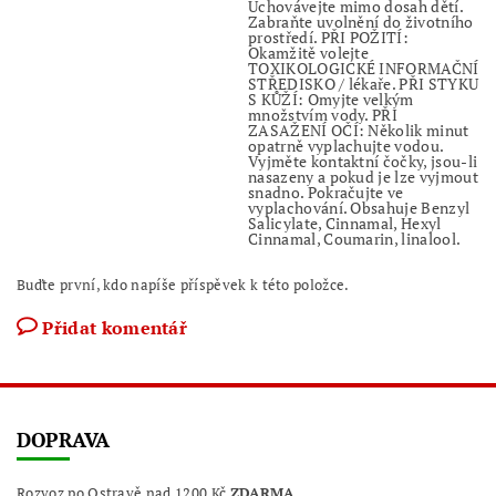
Uchovávejte mimo dosah dětí.
Zabraňte uvolnění do životního
prostředí. PŘI POŽITÍ:
Okamžitě volejte
TOXIKOLOGICKÉ INFORMAČNÍ
STŘEDISKO / lékaře. PŘI STYKU
S KŮŽÍ: Omyjte velkým
množstvím vody. PŘI
ZASAŽENÍ OČÍ: Několik minut
opatrně vyplachujte vodou.
Vyjměte kontaktní čočky, jsou-li
nasazeny a pokud je lze vyjmout
snadno. Pokračujte ve
vyplachování. Obsahuje Benzyl
Salicylate, Cinnamal, Hexyl
Cinnamal, Coumarin, linalool.
Buďte první, kdo napíše příspěvek k této položce.
Přidat komentář
DOPRAVA
Rozvoz po Ostravě nad 1200 Kč
ZDARMA
.