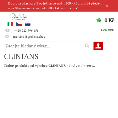
Doprava zdarma při objednávce nad 1.600,- Kč a platbě předem
a na Slovensko za viac ako 80 € taktiež zdarma!
0 Kč
CZK
EUR
+420 722 796 456
martina@giulieta.shop
CLINIANS
Žádné produkty od výrobce
CLINIANS
nebyly nalezeny....