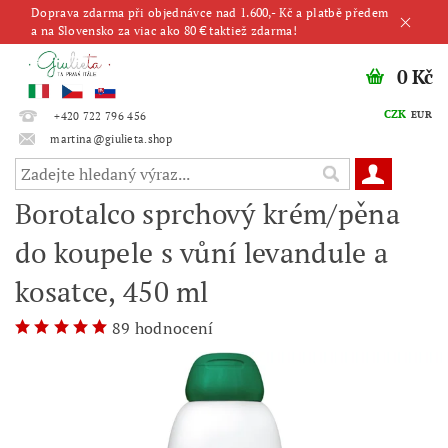
Doprava zdarma při objednávce nad 1.600,- Kč a platbě předem
a na Slovensko za viac ako 80 € taktiež zdarma!
0 Kč
CZK
EUR
+420 722 796 456
martina@giulieta.shop
Borotalco sprchový krém/pěna
do koupele s vůní levandule a
kosatce, 450 ml
89 hodnocení