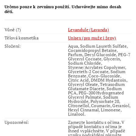
Určeno pouze k zevnímu použití. Uchovávejte mimo dosah
dětí.
Vůně (?)
Levandule (Lavanda)
Tělová kosmetika
Unisex (pro muže i ženy)
Složení:
Aqua, Sodium Laureth Sulfate,
Cocamidopropyl Betaine,
Parfum, Decyl Glucoside, PEG-7
Glyceryl Cocoate, Glycerin,
Sodium Chloride,
Styrene/Acrylates Copolymer,
Glyceteth-2 Cocoate, Sodium
Benzoate, Coco-Glucoside,
Citric Acid, DMDM Hydantoin,
Glyceryl Oleate, Tetrasodium
Glutamate Diacete, Sodium
PCA, PEG-200 Hydrogenated
Glyceryl Palmate, Sodium
Hydroxide, Polysorbate 20,
Citronellol, Coumarin, Geraniol,
Hexyl Cinnamal, Limonene,
Linalool.
Upozornění:
Zamezte kontaktu s očima. V
případě kontaktu s očima je
ihned vypláchněte. V případě
vzniku podráždění přerušte