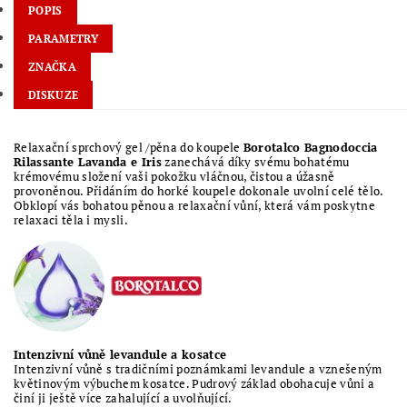
POPIS
PARAMETRY
ZNAČKA
DISKUZE
Relaxační sprchový gel /pěna do koupele
Borotalco Bagnodoccia
Rilassante Lavanda e Iris
zanechává díky svému bohatému
krémovému složení vaši pokožku vláčnou, čistou a úžasně
provoněnou. Přidáním do horké koupele dokonale uvolní celé tělo.
Obklopí vás bohatou pěnou a relaxační vůní, která vám poskytne
relaxaci těla i mysli.
Intenzivní vůně levandule a kosatce
Intenzivní vůně s tradičními poznámkami levandule a vznešeným
květinovým výbuchem kosatce. Pudrový základ obohacuje vůni a
činí ji ještě více zahalující a uvolňující.