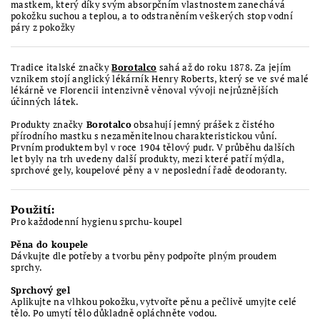
mastkem, který díky svým absorpčním vlastnostem zanechává
pokožku suchou a teplou, a to odstraněním veškerých stop vodní
páry z pokožky
Tradice italské značky
Borotalco
sahá až do roku 1878. Za jejím
vznikem stojí anglický lékárník Henry Roberts, který se ve své malé
lékárně ve Florencii intenzivně věnoval vývoji nejrůznějších
účinných látek.
Produkty značky
Borotalco
obsahují jemný prášek z čistého
přírodního mastku s nezaměnitelnou charakteristickou vůní.
Prvním produktem byl v roce 1904 tělový pudr. V průběhu dalších
let byly na trh uvedeny další produkty, mezi které patří mýdla,
sprchové gely, koupelové pěny a v neposlední řadě deodoranty.
Použití:
Pro každodenní hygienu sprchu-koupel
Pěna do koupele
Dávkujte dle potřeby a tvorbu pěny podpořte plným proudem
sprchy.
Sprchový gel
Aplikujte na vlhkou pokožku, vytvořte pěnu a pečlivě umyjte celé
tělo. Po umytí tělo důkladně opláchněte vodou.