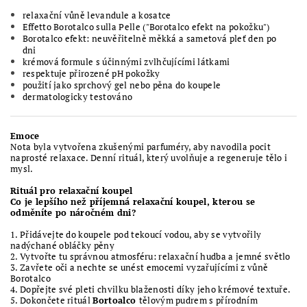
relaxační vůně levandule a kosatce
Effetto Borotalco sulla Pelle ("Borotalco efekt na pokožku")
Borotalco efekt: neuvěřitelně měkká a sametová pleť den po
dni
krémová formule s účinnými zvlhčujícími látkami
respektuje přirozené pH pokožky
použití jako sprchový gel nebo pěna do koupele
dermatologicky testováno
Emoce
Nota byla vytvořena zkušenými parfuméry, aby navodila pocit
naprosté relaxace. Denní rituál, který uvolňuje a regeneruje tělo i
mysl.
Rituál pro relaxační koupel
Co je lepšího než příjemná relaxační koupel, kterou se
odměníte po náročném dni?
1. Přidávejte do koupele pod tekoucí vodou, aby se vytvořily
nadýchané obláčky pěny
2. Vytvořte tu správnou atmosféru: relaxační hudba a jemné světlo
3. Zavřete oči a nechte se unést emocemi vyzařujícími z vůně
Borotalco
4. Dopřejte své pleti chvilku blaženosti díky jeho krémové textuře.
5. Dokončete rituál
Bortoalco
tělovým pudrem s přírodním