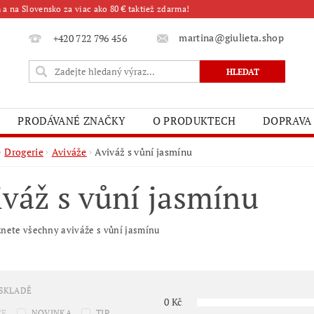
a na Slovensko za viac ako 80 € taktiež zdarma!
martina@giulieta.shop
+420 722 796 456
PRODÁVANÉ ZNAČKY
O PRODUKTECH
DOPRAVA
Drogerie
Aviváže
Aviváž s vůní jasmínu
iváž s vůní jasmínu
nete všechny aviváže s vůní jasmínu
 SKLADĚ
0
Kč
CE
NOVINKA
TIP