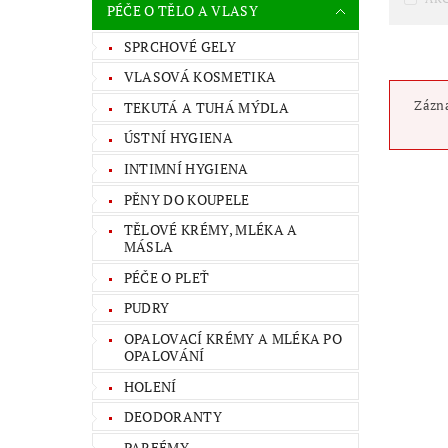
PÉČE O TĚLO A VLASY
SPRCHOVÉ GELY
VLASOVÁ KOSMETIKA
Zázna
TEKUTÁ A TUHÁ MÝDLA
ÚSTNÍ HYGIENA
INTIMNÍ HYGIENA
PĚNY DO KOUPELE
TĚLOVÉ KRÉMY, MLÉKA A
MÁSLA
PÉČE O PLEŤ
PUDRY
OPALOVACÍ KRÉMY A MLÉKA PO
OPALOVÁNÍ
HOLENÍ
DEODORANTY
PARFÉMY