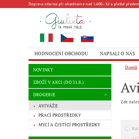
Doprava zdarma při objednávce nad 1.600,- Kč a platbě předem 
HODNOCENÍ OBCHODU
NAPSALI O NÁS
Domů
NOVINKY
Av
ZBOŽÍ V AKCI (DO 31.8.)
DROGERIE
Zde nalez
AVIVÁŽE
PRACÍ PROSTŘEDKY
MYCÍ A ČISTÍCÍ PROSTŘEDKY
NA
AK