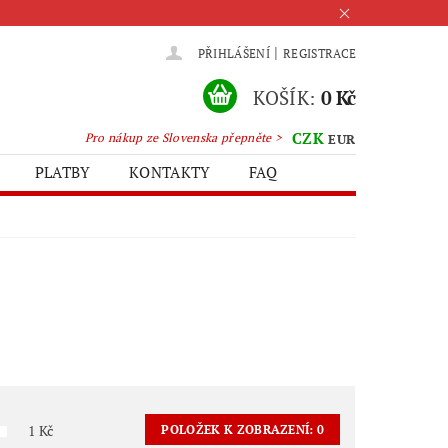
|
PŘIHLÁŠENÍ
REGISTRACE
KOŠÍK:
0 Kč
CZK
Pro nákup ze Slovenska přepněte >
EUR
PLATBY
KONTAKTY
FAQ
1
Kč
POLOŽEK K ZOBRAZENÍ:
0