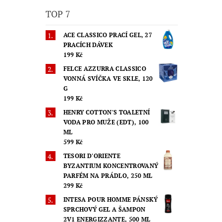
TOP 7
ACE CLASSICO PRACÍ GEL, 27
PRACÍCH DÁVEK
199 Kč
FELCE AZZURRA CLASSICO
VONNÁ SVÍČKA VE SKLE, 120
G
199 Kč
HENRY COTTON'S TOALETNÍ
VODA PRO MUŽE (EDT), 100
ML
599 Kč
TESORI D'ORIENTE
BYZANTIUM KONCENTROVANÝ
PARFÉM NA PRÁDLO, 250 ML
299 Kč
INTESA POUR HOMME PÁNSKÝ
SPRCHOVÝ GEL A ŠAMPON
2V1 ENERGIZZANTE, 500 ML