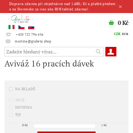
Doprava zdarma při objednávce nad 1.600,- Kč a platbě předem
a na Slovensko za viac ako 80 € taktiež zdarma!
0 Kč
CZK
EUR
+420 722 796 456
martina@giulieta.shop
Aviváž 16 pracích dávek
NA SKLADĚ
AKCE
NOVINKA
TIP
0
Kč
1
Kč