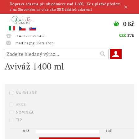
Doprava zdarma při objednávce nad 1.600,- Kč a platbě předem
a na Slovensko za viac ako 80 € taktiež zdarma!
0 Kč
CZK
EUR
+420 722 796 456
martina@giulieta.shop
Aviváž 1400 ml
NA SKLADĚ
AKCE
NOVINKA
TIP
0
Kč
1
Kč