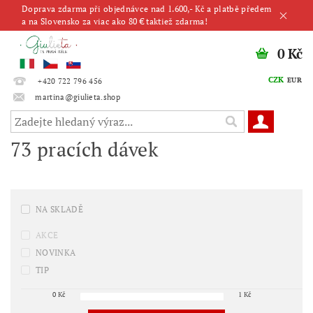
Doprava zdarma při objednávce nad 1.600,- Kč a platbě předem
a na Slovensko za viac ako 80 € taktiež zdarma!
0 Kč
CZK
EUR
+420 722 796 456
martina@giulieta.shop
73 pracích dávek
NA SKLADĚ
AKCE
NOVINKA
TIP
0
Kč
1
Kč