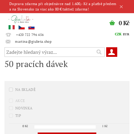
Doprava zdarma při objednávce nad 1.600,- Kč a platbě předem
a na Slovensko za viac ako 80 € taktiež zdarma!
0 Kč
CZK
EUR
+420 722 796 456
martina@giulieta.shop
50 pracích dávek
NA SKLADĚ
AKCE
NOVINKA
TIP
0
Kč
1
Kč